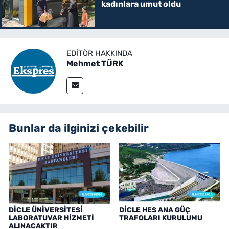
kadınlara umut oldu
EDITÖR HAKKINDA
Mehmet TÜRK
Bunlar da ilginizi çekebilir
DİCLE ÜNİVERSİTESİ
DİCLE HES ANA GÜÇ
LABORATUVAR HİZMETİ
TRAFOLARI KURULUMU
ALINACAKTIR