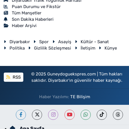
Diyarbakır Trafik Yoğunluk Haritası
Puan Durumu ve Fikstür
Tüm Manşetler
Son Dakika Haberleri
Haber Arşivi
Diyarbakır
Spor
Asayiş
Kültür - Sanat
Politika
Gizlilik Sözleşmesi
İletişim
Künye
© 2025 Guneydoguekspres.com | Tüm hakları
RSS
saklıdır. Diyarbakır'ın güvenilir haber kaynağı.
Haber Yazılımı:
TE Bilişim
Ana Sayfa