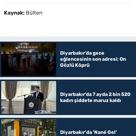
Kaynak:
Bülten
Diyarbakır’da gece
eğlencesinin son adresi; On
Gözlü Köprü
Diyarbakır’da 7 ayda 2 bin 520
kadın şiddete maruz kaldı
Diyarbakır'da ‘Nané Gel’