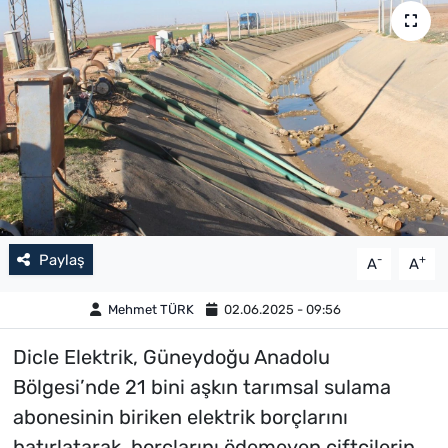
Paylaş
-
+
A
A
Mehmet TÜRK
02.06.2025 - 09:56
Dicle Elektrik, Güneydoğu Anadolu
Bölgesi’nde 21 bini aşkın tarımsal sulama
abonesinin biriken elektrik borçlarını
hatırlatarak, borçlarını ödemeyen çiftçilerin