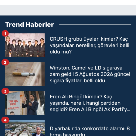
Trend Haberler
1
CRUSH grubu üyeleri kimler? Kaç
yaşındalar, nereliler, görevleri belli
oldu mu?
2
Winston, Camel ve LD sigaraya
zam geldi! 5 Ağustos 2026 güncel
sigara fiyatları belli oldu
3
Eren Ali Bingöl kimdir? Kaç
yaşında, nereli, hangi partiden
seçildi? Eren Ali Bingöl AK Parti'ye
mi geçecek?
4
Diyarbakır'da konkordato alarmı: 8
firma başvurdu