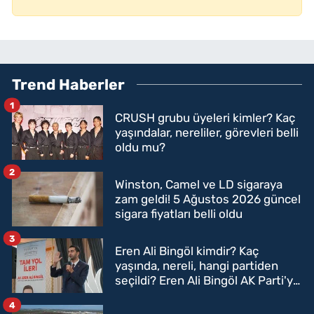
Trend Haberler
1
CRUSH grubu üyeleri kimler? Kaç
yaşındalar, nereliler, görevleri belli
oldu mu?
2
Winston, Camel ve LD sigaraya
zam geldi! 5 Ağustos 2026 güncel
sigara fiyatları belli oldu
3
Eren Ali Bingöl kimdir? Kaç
yaşında, nereli, hangi partiden
seçildi? Eren Ali Bingöl AK Parti'ye
mi geçecek?
4