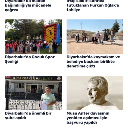
Diyarbakır’da madde
Irkçı saldırı sonrası
bağımlılığıyla mücadele
tutuklanan Furkan Oğlak’a
çağrısı
tahliye
Diyarbakır’da Çocuk Spor
Diyarbakır'da kaymakam ve
Şenliği
belediye başkanı birlikte
denetime çıktı
Diyarbakır’da önemli bir
Musa Anter davasının
şube açıldı
yeniden açılması için
başvuru yapıldı