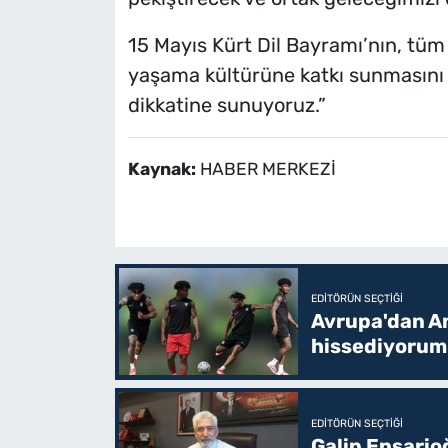
15 Mayıs Kürt Dil Bayramı’nın, tüm ha
yaşama kültürüne katkı sunmasını 
dikkatine sunuyoruz.”
Kaynak:
HABER MERKEZİ
EDITÖRÜN SEÇTIĞI
Avrupa'dan Am
hissediyorum
EDITÖRÜN SEÇTIĞI
Galip Ensario