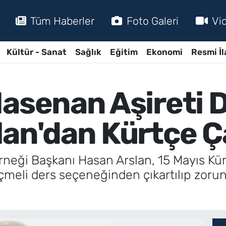
Tüm Haberler
Foto Galeri
Vi
Kültür - Sanat
Sağlık
Eğitim
Ekonomi
Resmi İl
Hasenan Aşireti 
lan'dan Kürtçe Ç
rneği Başkanı Hasan Arslan, 15 Mayıs Kürt
çmeli ders seçeneğinden çıkartılıp zoru