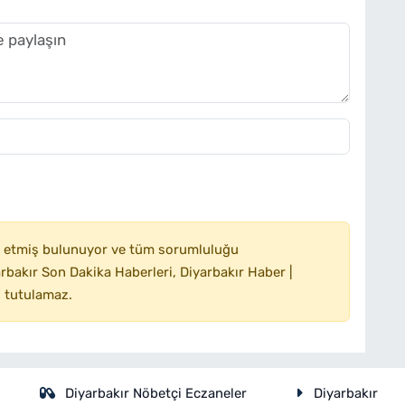
 etmiş bulunuyor ve tüm sorumluluğu
bakır Son Dakika Haberleri, Diyarbakır Haber |
 tutulamaz.
Diyarbakır Nöbetçi Eczaneler
Diyarbakır