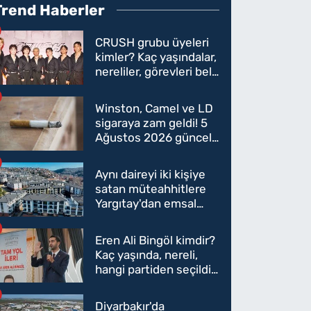
Trend Haberler
CRUSH grubu üyeleri
kimler? Kaç yaşındalar,
nereliler, görevleri belli
oldu mu?
Winston, Camel ve LD
sigaraya zam geldi! 5
Ağustos 2026 güncel
sigara fiyatları belli
oldu
Aynı daireyi iki kişiye
satan müteahhitlere
Yargıtay'dan emsal
karar
Eren Ali Bingöl kimdir?
Kaç yaşında, nereli,
hangi partiden seçildi?
Eren Ali Bingöl AK
Parti'ye mi geçecek?
Diyarbakır'da