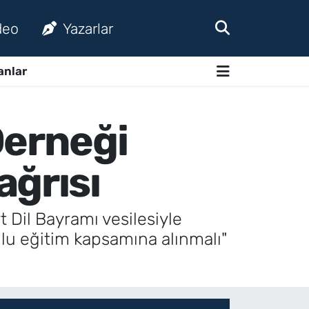
deo
Yazarlar
anlar
Derneği
ağrısı
 Dil Bayramı vesilesiyle
nlu eğitim kapsamına alınmalı"