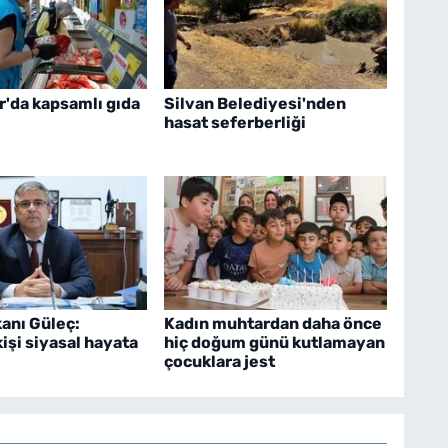
r'da kapsamlı gıda
Silvan Belediyesi'nden
hasat seferberliği
anı Güleç:
Kadın muhtardan daha önce
kişi siyasal hayata
hiç doğum günü kutlamayan
çocuklara jest