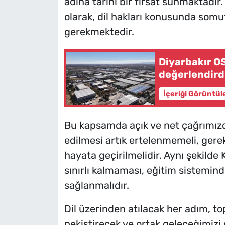
adına tarihi bir fırsat sunmaktadır
olarak, dil hakları konusunda somut
gerekmektedir.
Diyarbakır O
değerlendirdi
İçeriği Görüntül
Bu kapsamda açık ve net çağrımızdı
edilmesi artık ertelenmemeli, gerekl
hayata geçirilmelidir. Aynı şekilde
sınırlı kalmaması, eğitim sistemind
sağlanmalıdır.
Dil üzerinden atılacak her adım, to
pekiştirecek ve ortak geleceğimizi