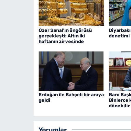
Özer Sanal'ın öngörüsü
Diyarbakı
gerçekleşti: Altın iki
denetimi
haftanın zirvesinde
Erdoğan ile Bahçeli bir araya
Baro Başk
geldi
Binlerce 
dönebilir
Yorumlar