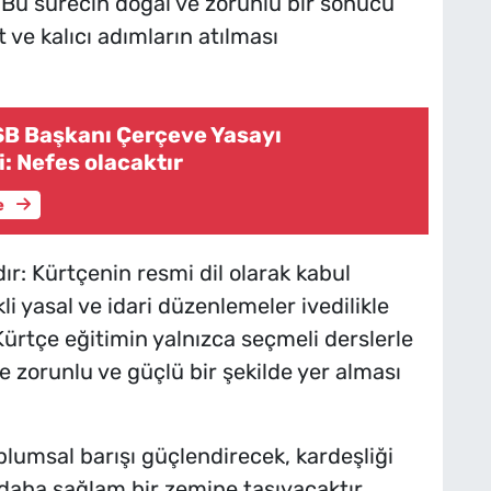
. Bu sürecin doğal ve zorunlu bir sonucu
 ve kalıcı adımların atılması
SB Başkanı Çerçeve Yasayı
: Nefes olacaktır
e
r: Kürtçenin resmi dil olarak kabul
i yasal ve idari düzenlemeler ivedilikle
 Kürtçe eğitimin yalnızca seçmeli derslerle
e zorunlu ve güçlü bir şekilde yer alması
plumsal barışı güçlendirecek, kardeşliği
 daha sağlam bir zemine taşıyacaktır.