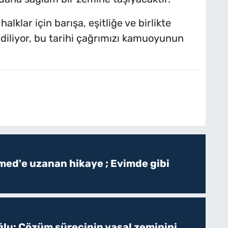
lklar için barışa, eşitliğe ve birlikte
diliyor, bu tarihi çağrımızı kamuoyunun
ed'e uzanan hikaye ; Evimde gibi
ğlu: Çözüm sürecinin yasal zeminini