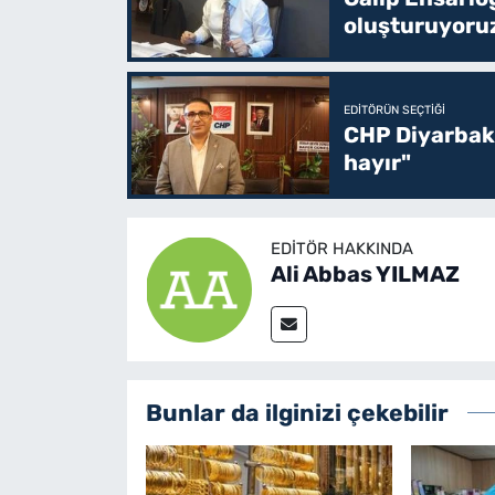
oluşturuyoru
EDITÖRÜN SEÇTIĞI
CHP Diyarbakı
hayır"
EDITÖR HAKKINDA
Ali Abbas YILMAZ
Bunlar da ilginizi çekebilir