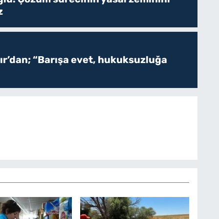
z
r’dan; “Barışa evet, hukuksuzluğa