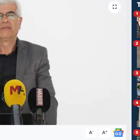
1
2
3
4
-
+
A
A
5