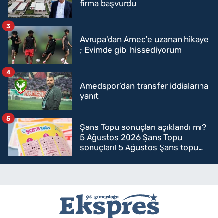
firma başvurdu
3
Avrupa'dan Amed'e uzanan hikaye
; Evimde gibi hissediyorum
4
Amedspor’dan transfer iddialarına
yanıt
5
Şans Topu sonuçları açıklandı mı?
5 Ağustos 2026 Şans Topu
sonuçları! 5 Ağustos Şans topu
sorgulama