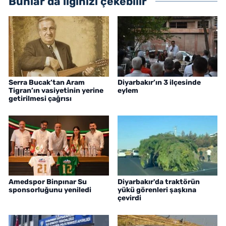
Bunlar da ilginizi çekebilir
Serra Bucak’tan Aram
Diyarbakır’ın 3 ilçesinde
Tigran’ın vasiyetinin yerine
eylem
getirilmesi çağrısı
Amedspor Binpınar Su
Diyarbakır'da traktörün
sponsorluğunu yeniledi
yükü görenleri şaşkına
çevirdi