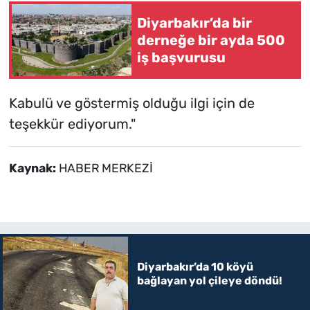
Diyarbakır’da bir
derneğe bir ayda 500
iş başvurusu
Kabulü ve göstermiş olduğu ilgi için de
teşekkür ediyorum."
Kaynak:
HABER MERKEZİ
Diyarbakır’da 10 köyü
bağlayan yol çileye döndü!