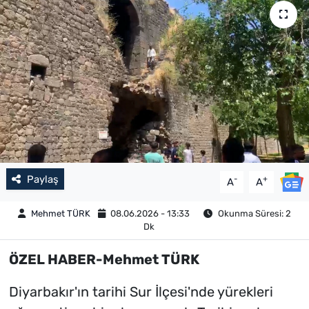
Paylaş
-
+
A
A
Mehmet TÜRK
08.06.2026 - 13:33
Okunma Süresi: 2
Dk
ÖZEL HABER-Mehmet TÜRK
Diyarbakır'ın tarihi Sur İlçesi'nde yürekleri