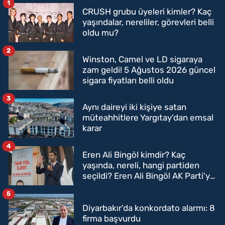
1
CRUSH grubu üyeleri kimler? Kaç
yaşındalar, nereliler, görevleri belli
oldu mu?
2
Winston, Camel ve LD sigaraya
zam geldi! 5 Ağustos 2026 güncel
sigara fiyatları belli oldu
3
Aynı daireyi iki kişiye satan
müteahhitlere Yargıtay'dan emsal
karar
4
Eren Ali Bingöl kimdir? Kaç
yaşında, nereli, hangi partiden
seçildi? Eren Ali Bingöl AK Parti'ye
mi geçecek?
5
Diyarbakır'da konkordato alarmı: 8
firma başvurdu