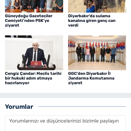
Güneydoğu Gazeteciler
Diyarbakır’da sulama
Cemiyeti’nden PSK’ye
kanalına giren genç can
ziyaret
verdi
Cengiz Çandar: Meclis tarihi
GGC’den Diyarbakır İl
bir hukuki adım atmaya
Jandarma Komutanına
hazırlanıyor
ziyaret
Yorumlar