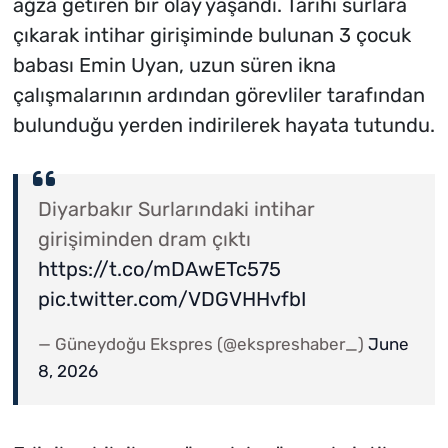
ağza getiren bir olay yaşandı. Tarihi surlara
çıkarak intihar girişiminde bulunan 3 çocuk
babası Emin Uyan, uzun süren ikna
çalışmalarının ardından görevliler tarafından
bulunduğu yerden indirilerek hayata tutundu.
Diyarbakır Surlarındaki intihar
girişiminden dram çıktı
https://t.co/mDAwETc575
pic.twitter.com/VDGVHHvfbI
— Güneydoğu Ekspres (@ekspreshaber_)
June
8, 2026