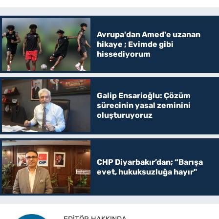
Avrupa'dan Amed'e uzanan
hikaye ; Evimde gibi
hissediyorum
Galip Ensarioğlu: Çözüm
sürecinin yasal zeminini
oluşturuyoruz
CHP Diyarbakır’dan; “Barışa
evet, hukuksuzluğa hayır"
EDITÖR HAKKINDA