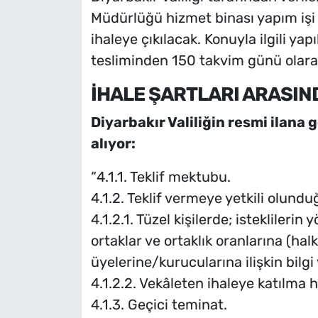
Müdürlüğü hizmet binası yapım işi i
ihaleye çıkılacak. Konuyla ilgili yap
tesliminden 150 takvim günü olarak 
İHALE ŞARTLARI ARASIN
Diyarbakır Valiliğin resmi ilana 
alıyor:
“4.1.1. Teklif mektubu.
4.1.2. Teklif vermeye yetkili olundu
4.1.2.1. Tüzel kişilerde; isteklilerin
ortaklar ve ortaklık oranlarına (halk
üyelerine/kurucularına ilişkin bilgi 
4.1.2.2. Vekâleten ihaleye katılma ha
4.1.3. Geçici teminat.