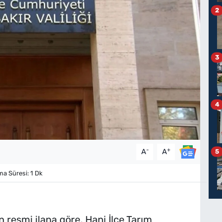
2
3
4
-
+
A
A
5
 Süresi: 1 Dk
en resmi ilana göre, Hani İlçe Tarım