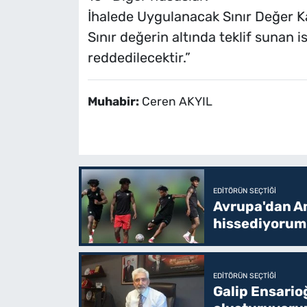
İhalede Uygulanacak Sınır Değer Kat
Sınır değerin altında teklif sunan is
reddedilecektir.”
Muhabir:
Ceren AKYIL
EDITÖRÜN SEÇTIĞI
Avrupa'dan Am
hissediyorum
EDITÖRÜN SEÇTIĞI
Galip Ensario