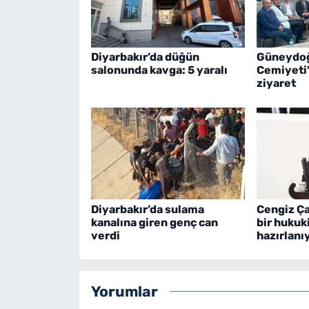
Diyarbakır’da düğün
Güneydoğ
salonunda kavga: 5 yaralı
Cemiyeti
ziyaret
Diyarbakır’da sulama
Cengiz Ça
kanalına giren genç can
bir hukuk
verdi
hazırlanı
Yorumlar