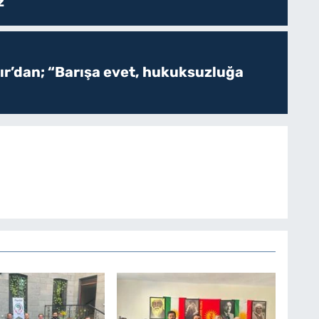
z
r’dan; “Barışa evet, hukuksuzluğa