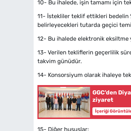
10- Bu ihalede, işin tamamı için tekl
11- İstekliler teklif ettikleri bed
belirleyecekleri tutarda geçici tem
12- Bu ihalede elektronik eksiltme
13- Verilen tekliflerin geçerlilik sür
takvim günüdür.
14- Konsorsiyum olarak ihaleye tekl
GGC’den Diya
ziyaret
İçeriği Görüntül
15- Diğer hususlar: