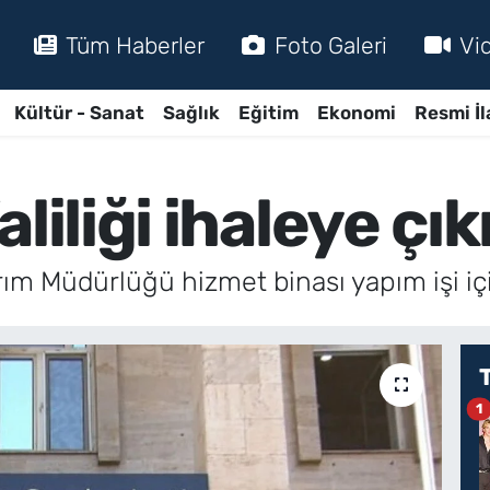
Tüm Haberler
Foto Galeri
Vi
Kültür - Sanat
Sağlık
Eğitim
Ekonomi
Resmi İl
liliği ihaleye çık
 Tarım Müdürlüğü hizmet binası yapım işi i
1