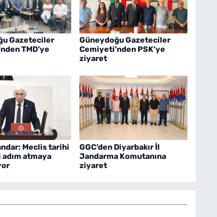
u Gazeteciler
Güneydoğu Gazeteciler
’nden TMD’ye
Cemiyeti’nden PSK’ye
ziyaret
ndar: Meclis tarihi
GGC’den Diyarbakır İl
i adım atmaya
Jandarma Komutanına
yor
ziyaret