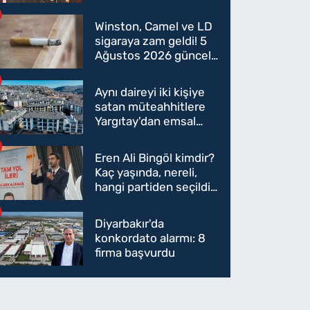
oldu mu?
Winston, Camel ve LD
sigaraya zam geldi! 5
Ağustos 2026 güncel
sigara fiyatları belli
oldu
Aynı daireyi iki kişiye
satan müteahhitlere
Yargıtay'dan emsal
karar
Eren Ali Bingöl kimdir?
Kaç yaşında, nereli,
hangi partiden seçildi?
Eren Ali Bingöl AK
Parti'ye mi geçecek?
Diyarbakır'da
konkordato alarmı: 8
firma başvurdu