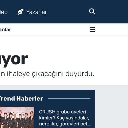
deo
Yazarlar
anlar
ıyor
çin ihaleye çıkacağını duyurdu.
Trend Haberler
CRUSH grubu üyeleri
kimler? Kaç yaşındalar,
nereliler, görevleri belli