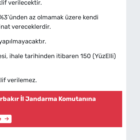
if verilecektir.
elin %3’ünden az olmamak üzere kendi
inat vereceklerdir.
 yapılmayacaktır.
esi, ihale tarihinden itibaren 150 (YüzElli)
if verilemez.
rbakır İl Jandarma Komutanına
e