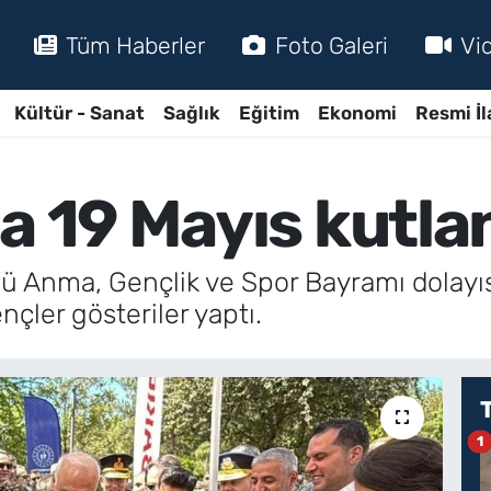
Tüm Haberler
Foto Galeri
Vi
Kültür - Sanat
Sağlık
Eğitim
Ekonomi
Resmi İl
a 19 Mayıs kutla
k’ü Anma, Gençlik ve Spor Bayramı dolayıs
çler gösteriler yaptı.
1