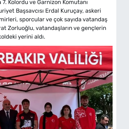
ra 7. Kolordu ve Garnizon Komutanı
riyet Başsavcısı Erdal Kuruçay, askeri
amirleri, sporcular ve çok sayıda vatandaş
urat Zorluoğlu, vatandaşların ve gençlerin
ldeki yerini aldı.