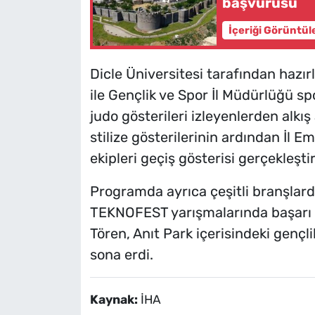
başvurusu
İçeriği Görüntül
Dicle Üniversitesi tarafından hazır
ile Gençlik ve Spor İl Müdürlüğü s
judo gösterileri izleyenlerden alkış
stilize gösterilerinin ardından İl
ekipleri geçiş gösterisi gerçekleştir
Programda ayrıca çeşitli branşlard
TEKNOFEST yarışmalarında başarı gö
Tören, Anıt Park içerisindeki gençli
sona erdi.
Kaynak:
İHA