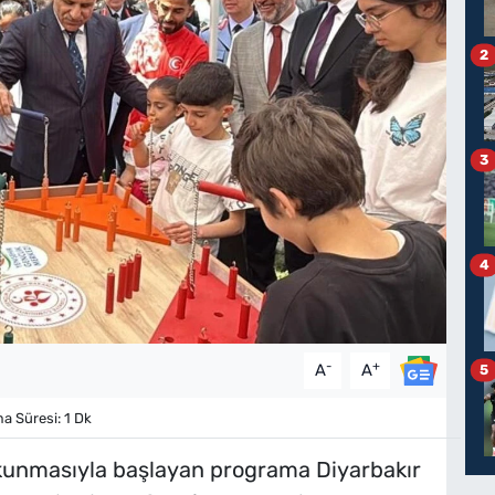
2
3
4
-
+
A
A
5
 Süresi: 1 Dk
 okunmasıyla başlayan programa Diyarbakır