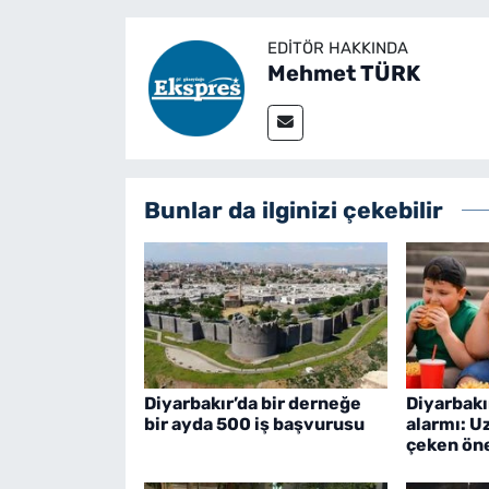
EDITÖR HAKKINDA
Mehmet TÜRK
Bunlar da ilginizi çekebilir
Diyarbakır’da bir derneğe
Diyarbakı
bir ayda 500 iş başvurusu
alarmı: U
çeken öne