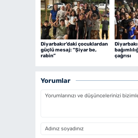
Diyarbakır’daki çocuklardan
Diyarbak
güçlü mesaj: “Şiyar be,
bağımlılı
rabin”
çağrısı
Yorumlar