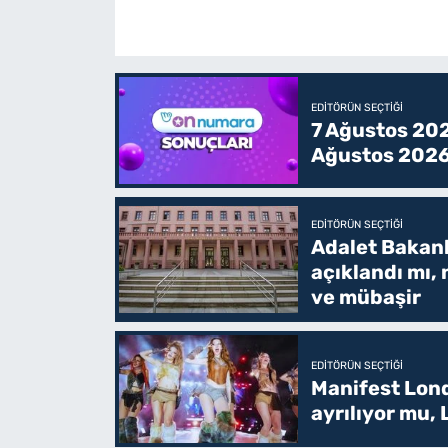
EDITÖRÜN SEÇTIĞI
7 Ağustos 202
Ağustos 2026
EDITÖRÜN SEÇTIĞI
Adalet Bakanlı
açıklandı mı,
ve mübaşir
EDITÖRÜN SEÇTIĞI
Manifest Lond
ayrılıyor mu,