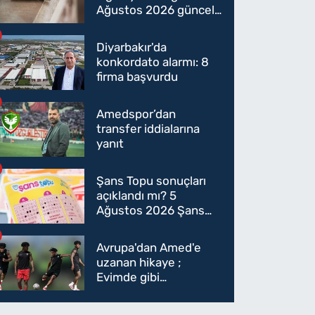
Ağustos 2026 güncel
sigara fiyatları belli
oldu
Diyarbakır'da
konkordato alarmı: 8
firma başvurdu
Amedspor’dan
transfer iddialarına
yanıt
Şans Topu sonuçları
açıklandı mı? 5
Ağustos 2026 Şans
Topu sonuçları! 5
Ağustos Şans topu
Avrupa'dan Amed'e
sorgulama
uzanan hikaye ;
Evimde gibi
hissediyorum