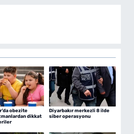
r’da obezite
Diyarbakır merkezli 8 ilde
zmanlardan dikkat
siber operasyonu
riler