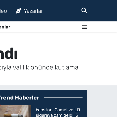
deo
Yazarlar
anlar
ndı
ıyla valilik önünde kutlama
Trend Haberler
Winston, Camel ve LD
sigaraya zam geldi! 5