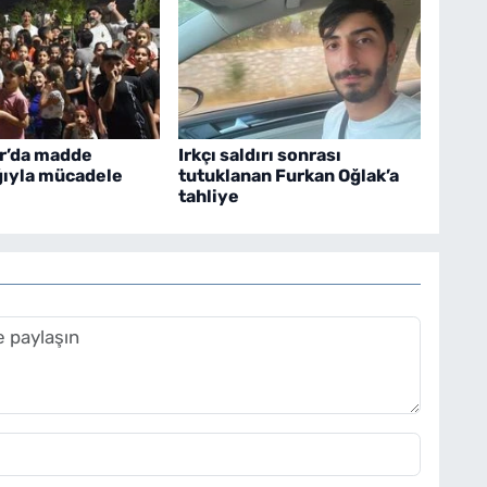
ır’da madde
Irkçı saldırı sonrası
ğıyla mücadele
tutuklanan Furkan Oğlak’a
tahliye