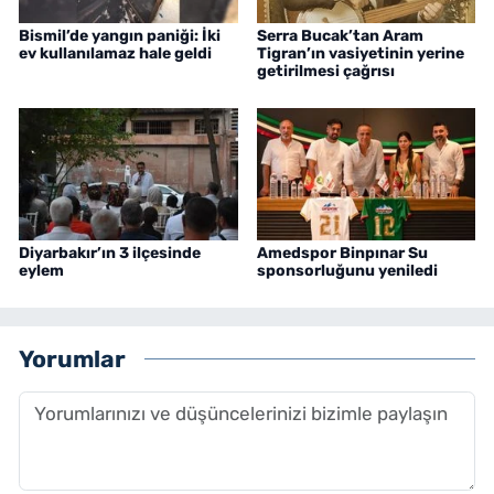
Bismil’de yangın paniği: İki
Serra Bucak’tan Aram
ev kullanılamaz hale geldi
Tigran’ın vasiyetinin yerine
getirilmesi çağrısı
Diyarbakır’ın 3 ilçesinde
Amedspor Binpınar Su
eylem
sponsorluğunu yeniledi
Yorumlar