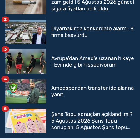
zam geldi! 5 Ağustos 2026 güncel
sigara fiyatları belli oldu
2
Diyarbakır'da konkordato alarmı: 8
firma başvurdu
3
Avrupa'dan Amed'e uzanan hikaye
; Evimde gibi hissediyorum
4
Amedspor’dan transfer iddialarına
yanıt
5
Şans Topu sonuçları açıklandı mı?
5 Ağustos 2026 Şans Topu
sonuçları! 5 Ağustos Şans topu
sorgulama