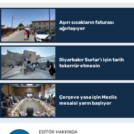
Aşırı sıcakların faturası
ağırlaşıyor
Diyarbakır Surlar’ı için tarih
tekerrür etmesin
Çerçeve yasa için Meclis
mesaisi yarın başlıyor
EDITÖR HAKKINDA