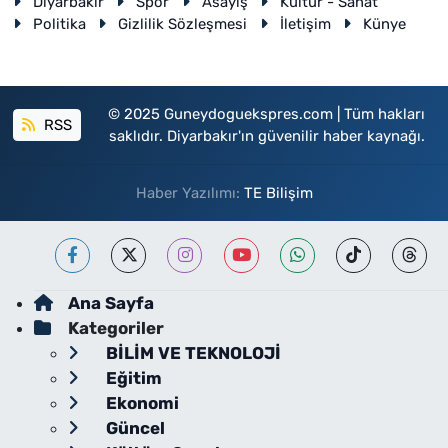
Diyarbakır
Spor
Asayiş
Kültür - Sanat
Politika
Gizlilik Sözleşmesi
İletişim
Künye
© 2025 Guneydoguekspres.com | Tüm hakları
RSS
saklıdır. Diyarbakır'ın güvenilir haber kaynağı.
Haber Yazılımı:
TE Bilişim
Ana Sayfa
Kategoriler
BİLİM VE TEKNOLOJİ
Eğitim
Ekonomi
Güncel