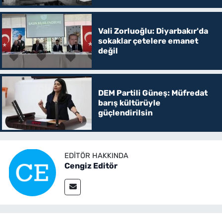
Vali Zorluoğlu: Diyarbakır'da
sokaklar çetelere emanet
değil
DEM Partili Güneş: Müfredat
barış kültürüyle
güçlendirilsin
EDITÖR HAKKINDA
Cengiz Editör