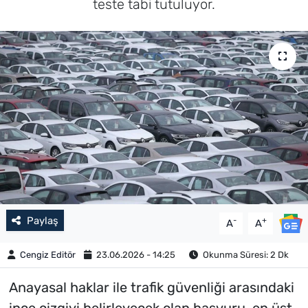
teste tabi tutuluyor.
Paylaş
-
+
A
A
Cengiz Editör
23.06.2026 - 14:25
Okunma Süresi: 2 Dk
Anayasal haklar ile trafik güvenliği arasındaki
ince çizgiyi belirleyecek olan başvuru, en üst