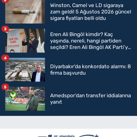
Winston, Camel ve LD sigaraya
zam geldi! 5 Ağustos 2026 güncel
sigara fiyatları belli oldu
3
Eren Ali Bingöl kimdir? Kaç
yaşında, nereli, hangi partiden
seçildi? Eren Ali Bingöl AK Parti'ye
mi geçecek?
4
Diyarbakır'da konkordato alarmı: 8
firma başvurdu
5
Amedspor’dan transfer iddialarına
yanıt