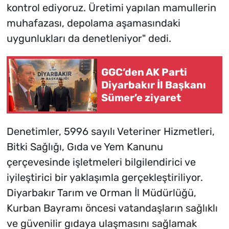
kontrol ediyoruz. Üretimi yapılan mamullerin
muhafazası, depolama aşamasındaki
uygunlukları da denetleniyor" dedi.
GGC’den AK Parti
Diyarbakır İl Başkanı
Sümer’e ziyaret
Denetimler, 5996 sayılı Veteriner Hizmetleri,
Bitki Sağlığı, Gıda ve Yem Kanunu
çerçevesinde işletmeleri bilgilendirici ve
iyileştirici bir yaklaşımla gerçekleştiriliyor.
Diyarbakır Tarım ve Orman İl Müdürlüğü,
Kurban Bayramı öncesi vatandaşların sağlıklı
ve güvenilir gıdaya ulaşmasını sağlamak