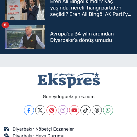
Eren Ali Bingöl kimdir? Kaç
yaşında, nereli, hangi partiden
seçildi? Eren Ali Bingöl AK Parti'ye
mi geçecek?
5
Avrupa’da 34 yılın ardından
Diyarbakır’a dönüş umudu
Guneydoguekspres.com
Diyarbakır Nöbetçi Eczaneler
Diyarbakır Hava Durumu