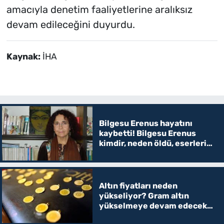
amacıyla denetim faaliyetlerine aralıksız
devam edileceğini duyurdu.
Kaynak:
İHA
Bilgesu Erenus hayatını
kaybetti! Bilgesu Erenus
kimdir, neden öldü, eserleri
ve hayatı
Altın fiyatları neden
yükseliyor? Gram altın
yükselmeye devam edecek
mi?