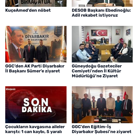
KuçeAmed'den nöbet
DESOB Başkanı Ebedinoğlu:
Adil rekabet istiyoruz
GGC’den AK Parti Diyarbakır
Güneydoğu Gazeteciler
İl Başkanı Sümer’e ziyaret
Cemiyeti’nden İl Kültür
Müdürlüğü’ne Ziyaret
Çocukların kavgasına aileler
GGC’den Eğitim-İş
karıştı: 1 can kaybı, 5 yaralı
Diyarbakır Şubesi’ne ziyaret