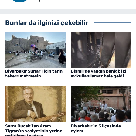
Bunlar da ilginizi çekebilir
Diyarbakır Surlar’ı için tarih
Bismil’de yangın paniği: İki
tekerrür etmesin
ev kullanılamaz hale geldi
Serra Bucak’tan Aram
Diyarbakır’ın 3 ilçesinde
Tigran’ın vasiyetinin yerine
eylem
getirilmesi çağrısı