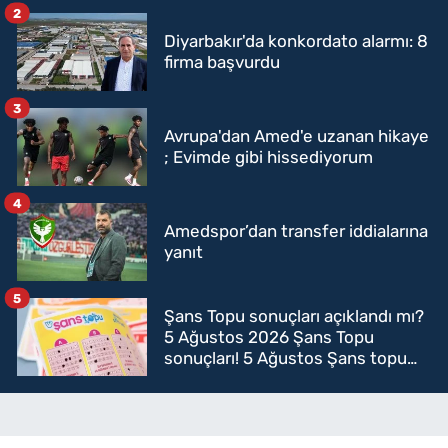
2
Diyarbakır'da konkordato alarmı: 8
firma başvurdu
3
Avrupa'dan Amed'e uzanan hikaye
; Evimde gibi hissediyorum
4
Amedspor’dan transfer iddialarına
yanıt
5
Şans Topu sonuçları açıklandı mı?
5 Ağustos 2026 Şans Topu
sonuçları! 5 Ağustos Şans topu
sorgulama