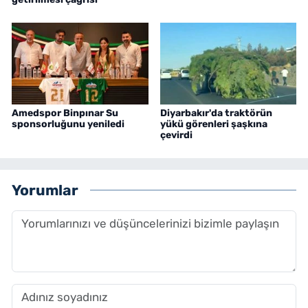
Amedspor Binpınar Su
Diyarbakır'da traktörün
sponsorluğunu yeniledi
yükü görenleri şaşkına
çevirdi
Yorumlar