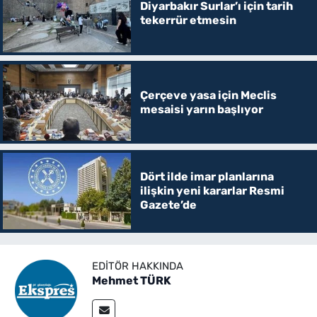
Diyarbakır Surlar’ı için tarih
tekerrür etmesin
Çerçeve yasa için Meclis
mesaisi yarın başlıyor
Dört ilde imar planlarına
ilişkin yeni kararlar Resmi
Gazete’de
EDITÖR HAKKINDA
Mehmet TÜRK