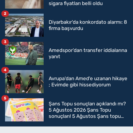
sigara fiyatları belli oldu
2
Diyarbakır'da konkordato alarmı: 8
firma başvurdu
3
Amedspor’dan transfer iddialarına
yanıt
4
Avrupa'dan Amed'e uzanan hikaye
; Evimde gibi hissediyorum
5
Şans Topu sonuçları açıklandı mı?
5 Ağustos 2026 Şans Topu
sonuçları! 5 Ağustos Şans topu
sorgulama