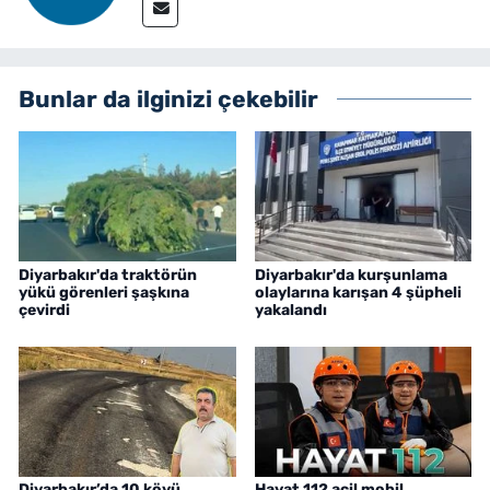
Bunlar da ilginizi çekebilir
Diyarbakır'da traktörün
Diyarbakır'da kurşunlama
yükü görenleri şaşkına
olaylarına karışan 4 şüpheli
çevirdi
yakalandı
Diyarbakır’da 10 köyü
Hayat 112 acil mobil