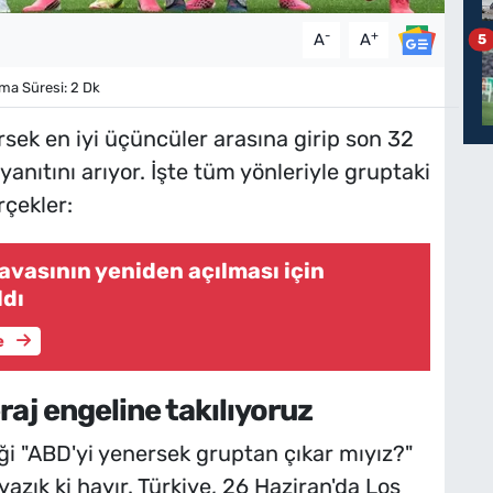
-
+
A
A
5
a Süresi: 2 Dk
rsek en iyi üçüncüler arasına girip son 32
anıtını arıyor. İşte tüm yönleriyle gruptaki
çekler:
avasının yeniden açılması için
ldı
e
eraj engeline takılıyoruz
ği "ABD'yi yenersek gruptan çıkar mıyız?"
zık ki hayır. Türkiye, 26 Haziran'da Los