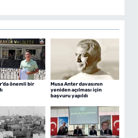
r’da önemli bir
Musa Anter davasının
dı
yeniden açılması için
başvuru yapıldı