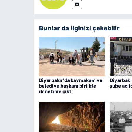
Bunlar da ilginizi çekebilir
Diyarbakır'da kaymakam ve
Diyarbakı
belediye başkanı birlikte
şube açıl
denetime çıktı