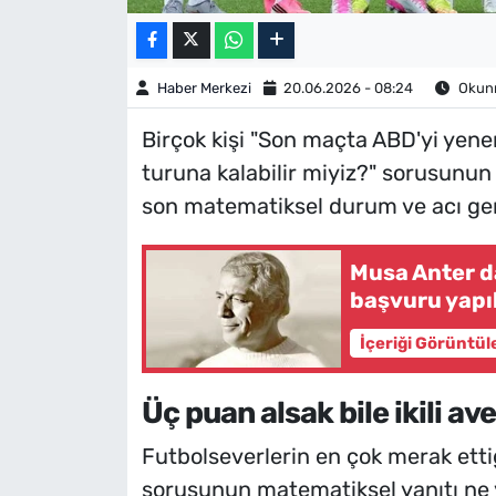
Haber Merkezi
20.06.2026 - 08:24
Okunm
Birçok kişi "Son maçta ABD'yi yene
turuna kalabilir miyiz?" sorusunun y
son matematiksel durum ve acı ger
Musa Anter d
başvuru yapı
İçeriği Görüntül
Üç puan alsak bile ikili av
Futbolseverlerin en çok merak etti
sorusunun matematiksel yanıtı ne ya