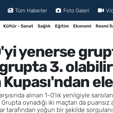
Tüm Haberler
Foto Galeri
Vi
Kültür - Sanat
Sağlık
Eğitim
Ekonomi
Resmi İl
yi yenerse grupt
grupta 3. olabili
Kupası'ndan ele
ısında alınan 1-0'lık yenilgiyle sarsıla
 Grupta oynadığı iki maçtan da puansız ay
ar tarafından yoğun bir şekilde sorgulanı