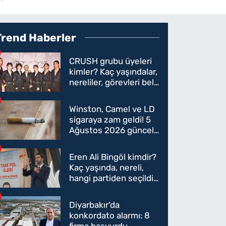
Trend Haberler
CRUSH grubu üyeleri
kimler? Kaç yaşındalar,
nereliler, görevleri belli
oldu mu?
Winston, Camel ve LD
sigaraya zam geldi! 5
Ağustos 2026 güncel
sigara fiyatları belli
oldu
Eren Ali Bingöl kimdir?
Kaç yaşında, nereli,
hangi partiden seçildi?
Eren Ali Bingöl AK
Parti'ye mi geçecek?
Diyarbakır'da
konkordato alarmı: 8