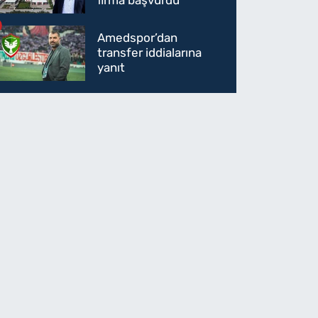
firma başvurdu
Amedspor’dan
transfer iddialarına
yanıt