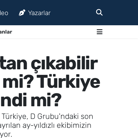
deo
Yazarlar
anlar
an çıkabilir
r mi? Türkiye
ndi mi?
n Türkiye, D Grubu'ndaki son
rılan ay-yıldızlı ekibimizin
yor.