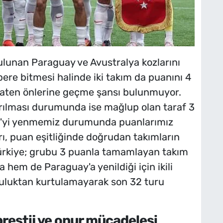
ulunan Paraguay ve Avustralya kozlarını
re bitmesi halinde iki takım da puanını 4
 zaten önlerine geçme şansı bulunmuyor.
yrılması durumunda ise mağlup olan taraf 3
D'yi yenmemiz durumunda puanlarımız
rı, puan eşitliğinde doğrudan takımların
 Türkiye; grubu 3 puanla tamamlayan takım
 hem de Paraguay'a yenildiği için ikili
uluktan kurtulamayarak son 32 turu
prestij ve onur mücadelesi