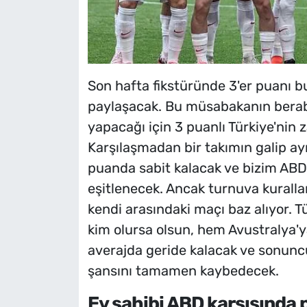
Son hafta fikstüründe 3'er puanı b
paylaşacak. Bu müsabakanın berabe
yapacağı için 3 puanlı Türkiye'nin
Karşılaşmadan bir takımın galip a
puanda sabit kalacak ve bizim AB
eşitlenecek. Ancak turnuva kuralla
kendi arasındaki maçı baz alıyor.
kim olursa olsun, hem Avustralya'ya
averajda geride kalacak ve sonunc
şansını tamamen kaybedecek.
Ev sahibi ABD karşısında 