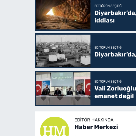
EDITÖRÜN SEÇTIĞI
Diyarbakır’da,
iddiası
EDITÖRÜN SEÇTIĞI
Diyarbakır’da
EDITÖRÜN SEÇTIĞI
Vali Zorluoğlu
emanet değil
EDITÖR HAKKINDA
Haber Merkezi