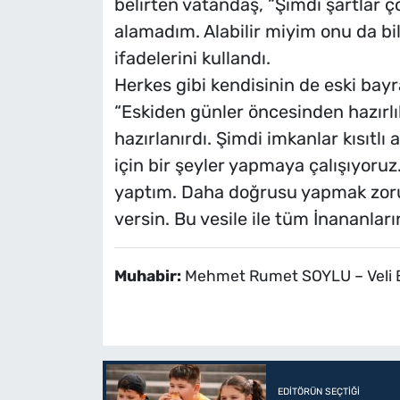
belirten vatandaş, “Şimdi şartlar 
alamadım. Alabilir miyim onu da bi
ifadelerini kullandı.
Herkes gibi kendisinin de eski bayr
“Eskiden günler öncesinden hazırlık 
hazırlanırdı. Şimdi imkanlar kısıtl
için bir şeyler yapmaya çalışıyoruz
yaptım. Daha doğrusu yapmak zoru
versin. Bu vesile ile tüm İnananlar
Muhabir:
Mehmet Rumet SOYLU – Veli 
EDITÖRÜN SEÇTIĞI