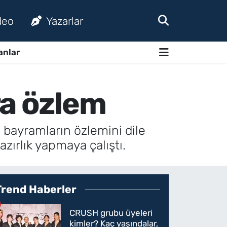
deo
Yazarlar
anlar
ra özlem
bayramların özlemini dile
zırlık yapmaya çalıştı.
Trend Haberler
CRUSH grubu üyeleri
kimler? Kaç yaşındalar,