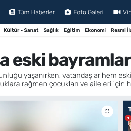
Tüm Haberler
Foto Galeri
Vi
Kültür - Sanat
Sağlık
Eğitim
Ekonomi
Resmi İl
da eski bayramla
nluğu yaşanırken, vatandaşlar hem eski 
klara rağmen çocukları ve aileleri için ha
1