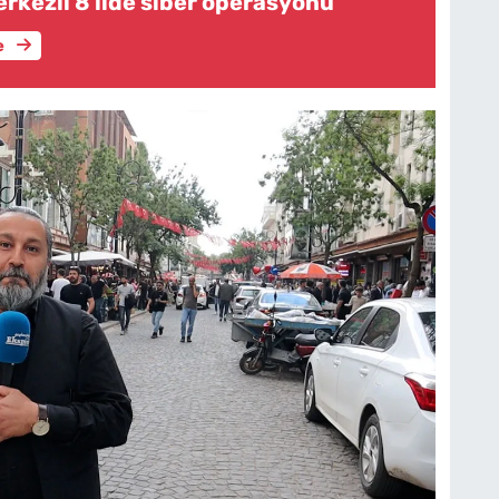
rkezli 8 ilde siber operasyonu
e