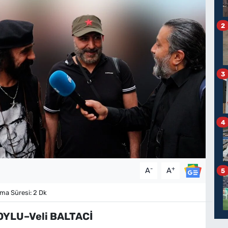
2
3
4
-
+
A
A
5
a Süresi: 2 Dk
YLU–Veli BALTACİ