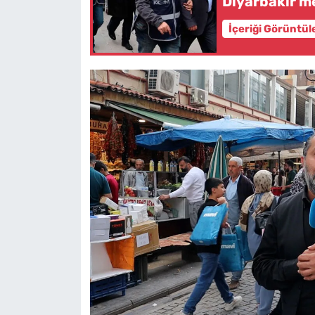
Diyarbakır me
İçeriği Görüntül