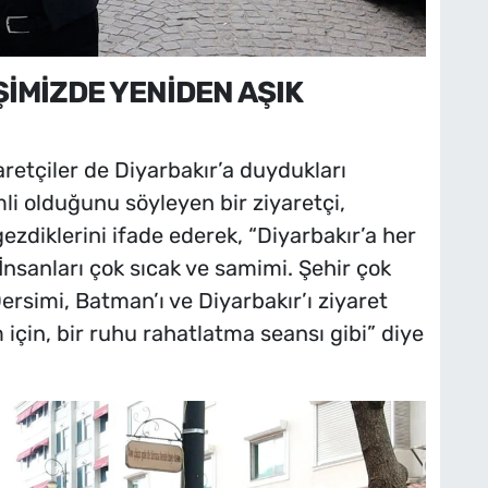
ŞİMİZDE YENİDEN AŞIK
retçiler de Diyarbakır’a duydukları
mli olduğunu söyleyen bir ziyaretçi,
 gezdiklerini ifade ederek, “Diyarbakır’a her
İnsanları çok sıcak ve samimi. Şehir çok
Dersimi, Batman’ı ve Diyarbakır’ı ziyaret
için, bir ruhu rahatlatma seansı gibi” diye