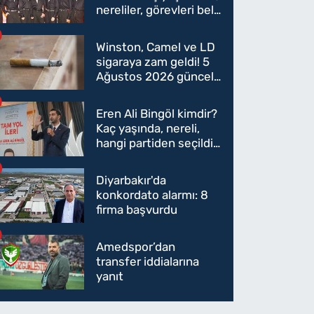
nereliler, görevleri belli
oldu mu?
Winston, Camel ve LD
sigaraya zam geldi! 5
Ağustos 2026 güncel
sigara fiyatları belli
oldu
Eren Ali Bingöl kimdir?
Kaç yaşında, nereli,
hangi partiden seçildi?
Eren Ali Bingöl AK
Parti'ye mi geçecek?
Diyarbakır'da
konkordato alarmı: 8
firma başvurdu
Amedspor’dan
transfer iddialarına
yanıt