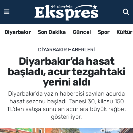
Diyarbakır
Son Dakika
Güncel
Spor
Kültür
DIYARBAKIR HABERLERI
Diyarbakır’da hasat
başladı, acur tezgahtaki
yerini aldı
Diyarbakır’da yazın habercisi sayılan acurda
hasat sezonu başladı. Tanesi 30, kilosu 150
TL’den satışa sunulan acurlara büyük rağbet
gösteriliyor.