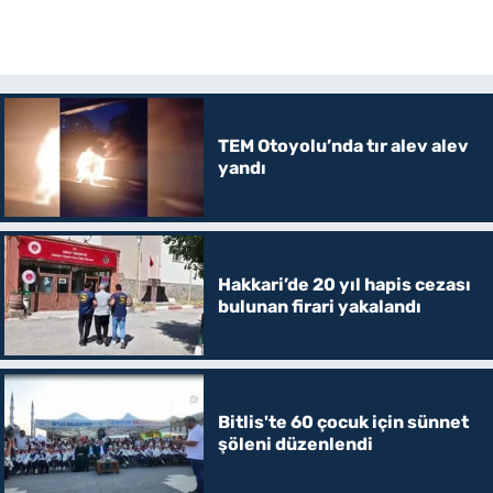
TEM Otoyolu’nda tır alev alev
yandı
Hakkari’de 20 yıl hapis cezası
bulunan firari yakalandı
Bitlis'te 60 çocuk için sünnet
şöleni düzenlendi