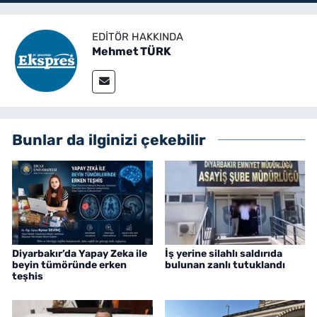
EDITÖR HAKKINDA
Mehmet TÜRK
Bunlar da ilginizi çekebilir
Diyarbakır’da Yapay Zeka ile
İş yerine silahlı saldırıda
beyin tümöründe erken
bulunan zanlı tutuklandı
teşhis