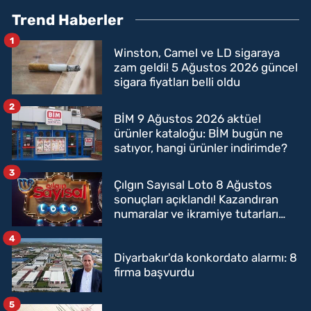
Trend Haberler
1
Winston, Camel ve LD sigaraya
zam geldi! 5 Ağustos 2026 güncel
sigara fiyatları belli oldu
2
BİM 9 Ağustos 2026 aktüel
ürünler kataloğu: BİM bugün ne
satıyor, hangi ürünler indirimde?
3
Çılgın Sayısal Loto 8 Ağustos
sonuçları açıklandı! Kazandıran
numaralar ve ikramiye tutarları
belli oldu
4
Diyarbakır'da konkordato alarmı: 8
firma başvurdu
5