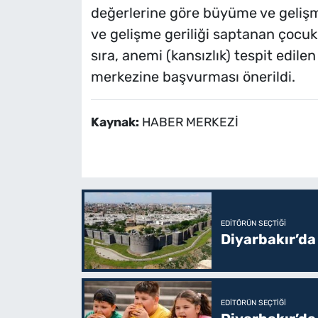
değerlerine göre büyüme ve gelişme
ve gelişme geriliği saptanan çocukl
sıra, anemi (kansızlık) tespit edilen 
merkezine başvurması önerildi.
Kaynak:
HABER MERKEZİ
EDITÖRÜN SEÇTIĞI
Diyarbakır’da
EDITÖRÜN SEÇTIĞI