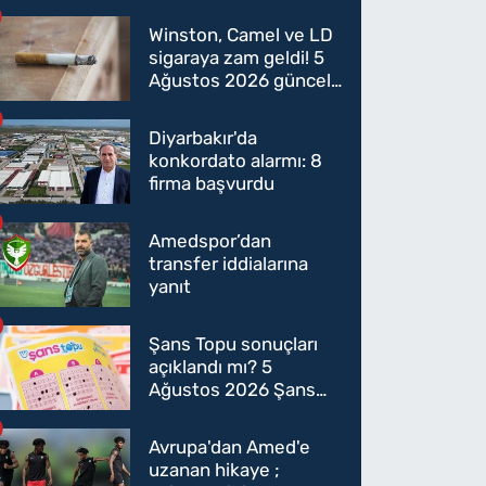
Winston, Camel ve LD
sigaraya zam geldi! 5
Ağustos 2026 güncel
sigara fiyatları belli
oldu
Diyarbakır'da
konkordato alarmı: 8
firma başvurdu
Amedspor’dan
transfer iddialarına
yanıt
Şans Topu sonuçları
açıklandı mı? 5
Ağustos 2026 Şans
Topu sonuçları! 5
Ağustos Şans topu
Avrupa'dan Amed'e
sorgulama
uzanan hikaye ;