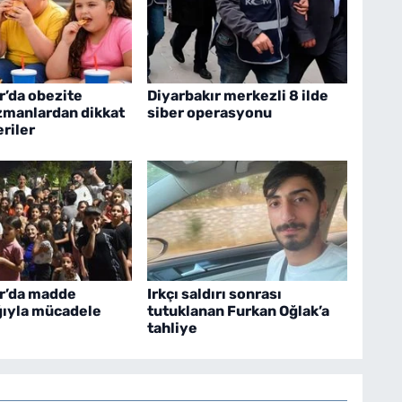
r’da obezite
Diyarbakır merkezli 8 ilde
zmanlardan dikkat
siber operasyonu
riler
ır’da madde
Irkçı saldırı sonrası
ğıyla mücadele
tutuklanan Furkan Oğlak’a
tahliye