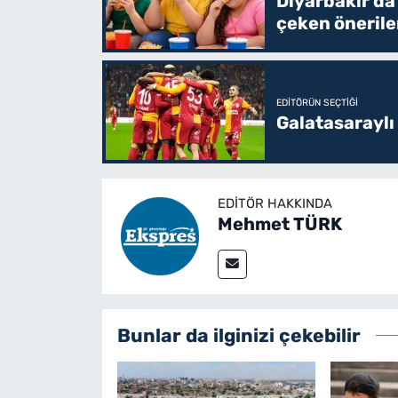
Diyarbakır’da
çeken önerile
EDITÖRÜN SEÇTIĞI
Galatasaraylı
EDITÖR HAKKINDA
Mehmet TÜRK
Bunlar da ilginizi çekebilir