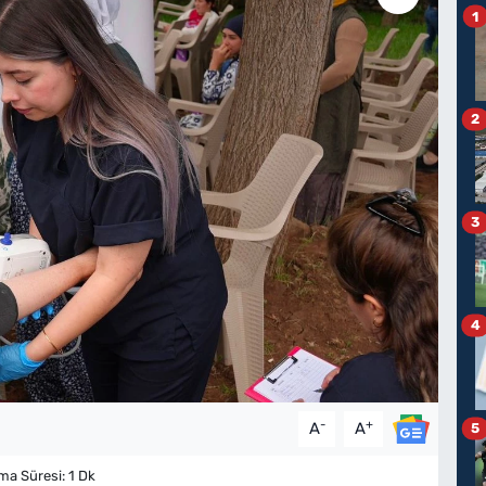
1
2
3
4
-
+
A
A
5
a Süresi: 1 Dk