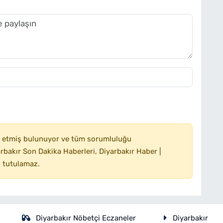
 etmiş bulunuyor ve tüm sorumluluğu
bakır Son Dakika Haberleri, Diyarbakır Haber |
 tutulamaz.
Diyarbakır Nöbetçi Eczaneler
Diyarbakır