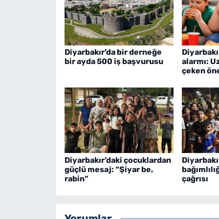
Diyarbakır’da bir derneğe
Diyarbakı
bir ayda 500 iş başvurusu
alarmı: U
çeken öne
Diyarbakır’daki çocuklardan
Diyarbak
güçlü mesaj: “Şiyar be,
bağımlılı
rabin”
çağrısı
Yorumlar