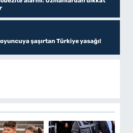
 obezite alarmı: Uzmanlardan dikkat
r
 oyuncuya şaşırtan Türkiye yasağı!