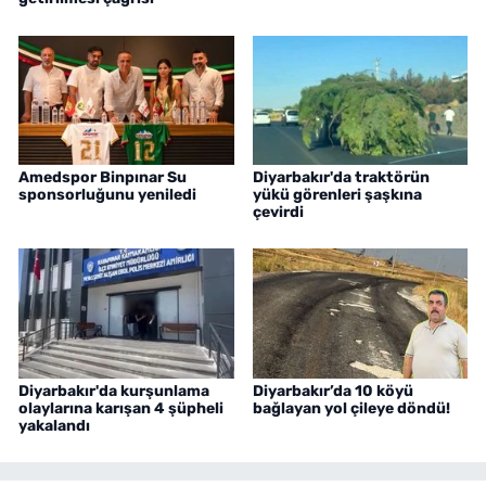
Amedspor Binpınar Su
Diyarbakır'da traktörün
sponsorluğunu yeniledi
yükü görenleri şaşkına
çevirdi
Diyarbakır'da kurşunlama
Diyarbakır’da 10 köyü
olaylarına karışan 4 şüpheli
bağlayan yol çileye döndü!
yakalandı