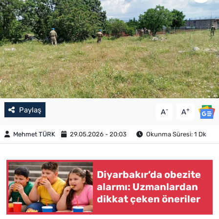
Paylaş
-
+
A
A
Mehmet TÜRK
29.05.2026 - 20:03
Okunma Süresi: 1 Dk
Diyarbakır’da obezite
alarmı: Uzmanlardan
dikkat çeken öneriler