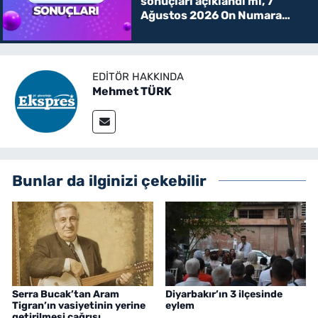
sonuçları açıklandı mı, 7
Ağustos 2026 On Numara
kazanan rakamlar
EDITÖR HAKKINDA
Mehmet TÜRK
Bunlar da ilginizi çekebilir
Serra Bucak’tan Aram
Diyarbakır’ın 3 ilçesinde
Tigran’ın vasiyetinin yerine
eylem
getirilmesi çağrısı