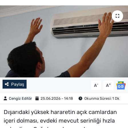
Paylaş
-
+
A
A
Cengiz Editör
25.06.2026 - 14:18
Okunma Süresi: 1 Dk
Dışarıdaki yüksek hararetin açık camlardan
içeri dolması, evdeki mevcut serinliği hızla