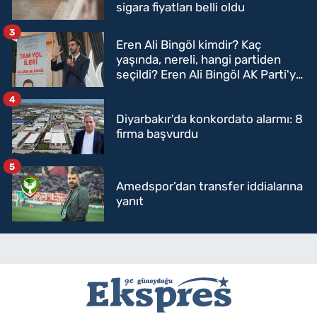
sigara fiyatları belli oldu
3
Eren Ali Bingöl kimdir? Kaç
yaşında, nereli, hangi partiden
seçildi? Eren Ali Bingöl AK Parti'ye
mi geçecek?
4
Diyarbakır'da konkordato alarmı: 8
firma başvurdu
5
Amedspor’dan transfer iddialarına
yanıt