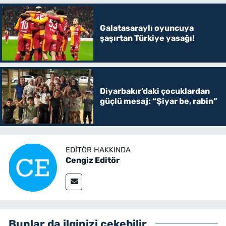
Galatasaraylı oyuncuya
şaşırtan Türkiye yasağı!
Diyarbakır’daki çocuklardan
güçlü mesaj: “Şiyar be, rabin”
EDITÖR HAKKINDA
Cengiz Editör
Bunlar da ilginizi çekebilir