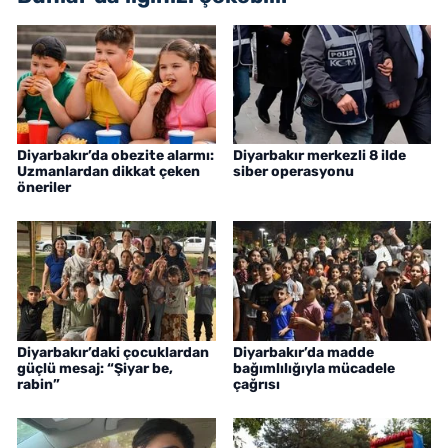
Diyarbakır’da obezite alarmı:
Diyarbakır merkezli 8 ilde
Uzmanlardan dikkat çeken
siber operasyonu
öneriler
Diyarbakır’daki çocuklardan
Diyarbakır’da madde
güçlü mesaj: “Şiyar be,
bağımlılığıyla mücadele
rabin”
çağrısı