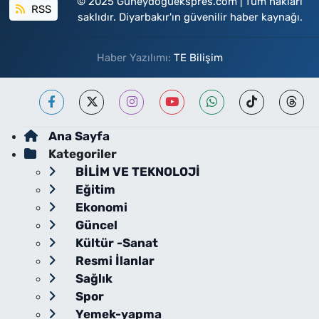
© 2025 Guneydoguekspres.com | Tüm hakları
RSS
saklıdır. Diyarbakır'ın güvenilir haber kaynağı.
Haber Yazılımı:
TE Bilişim
Ana Sayfa
Kategoriler
BİLİM VE TEKNOLOJİ
Eğitim
Ekonomi
Güncel
Kültür -Sanat
Resmi İlanlar
Sağlık
Spor
Yemek-yapma