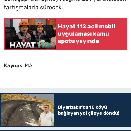
tartışmalarla sürecek.
Hayat 112 acil mobil
uygulaması kamu
spotu yayında
Kaynak:
MA
Diyarbakır’da 10 köyü
bağlayan yol çileye döndü!