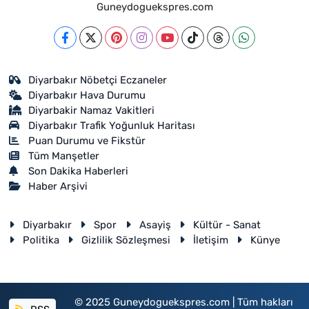
Guneydoguekspres.com
Diyarbakır Nöbetçi Eczaneler
Diyarbakır Hava Durumu
Diyarbakir Namaz Vakitleri
Diyarbakır Trafik Yoğunluk Haritası
Puan Durumu ve Fikstür
Tüm Manşetler
Son Dakika Haberleri
Haber Arşivi
Diyarbakır
Spor
Asayiş
Kültür - Sanat
Politika
Gizlilik Sözleşmesi
İletişim
Künye
© 2025 Guneydoguekspres.com | Tüm hakları