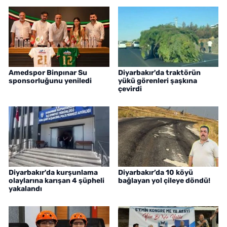
Amedspor Binpınar Su
Diyarbakır'da traktörün
sponsorluğunu yeniledi
yükü görenleri şaşkına
çevirdi
Diyarbakır'da kurşunlama
Diyarbakır’da 10 köyü
olaylarına karışan 4 şüpheli
bağlayan yol çileye döndü!
yakalandı