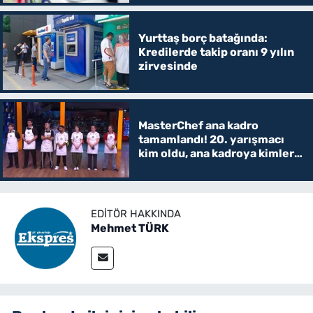
Yurttaş borç batağında:
Kredilerde takip oranı 9 yılın
zirvesinde
MasterChef ana kadro
tamamlandı! 20. yarışmacı
kim oldu, ana kadroya kimler
girdi?
EDITÖR HAKKINDA
Mehmet TÜRK