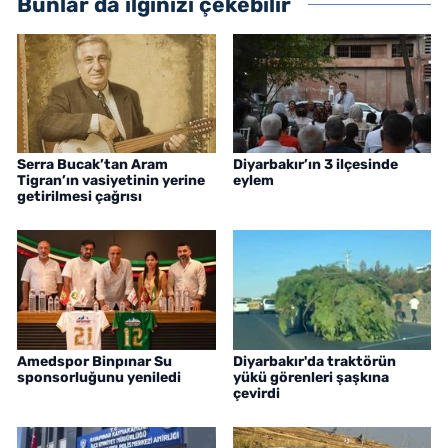
Bunlar da ilginizi çekebilir
Serra Bucak’tan Aram
Diyarbakır’ın 3 ilçesinde
Tigran’ın vasiyetinin yerine
eylem
getirilmesi çağrısı
Amedspor Binpınar Su
Diyarbakır'da traktörün
sponsorluğunu yeniledi
yükü görenleri şaşkına
çevirdi