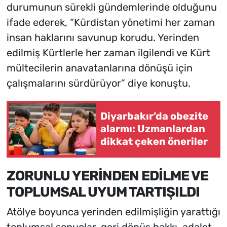
durumunun sürekli gündemlerinde olduğunu
ifade ederek, “Kürdistan yönetimi her zaman
insan haklarını savunup korudu. Yerinden
edilmiş Kürtlerle her zaman ilgilendi ve Kürt
mültecilerin anavatanlarına dönüşü için
çalışmalarını sürdürüyor” diye konuştu.
Diyarbakır’da obezite
alarmı: Uzmanlardan
dikkat çeken öneriler
ZORUNLU YERİNDEN EDİLME VE
TOPLUMSAL UYUM TARTIŞILDI
Atölye boyunca yerinden edilmişliğin yarattığı