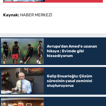
Kaynak:
HABER MERKEZİ
Avrupa'dan Amed'e uzanan
hikaye ; Evimde gibi
hissediyorum
Galip Ensarioğlu: Çözüm
sürecinin yasal zeminini
oluşturuyoruz