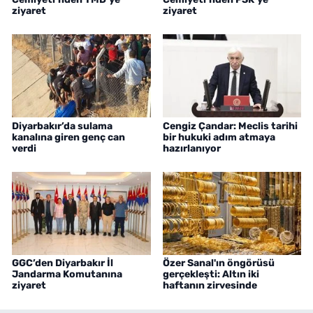
ziyaret
ziyaret
Diyarbakır’da sulama
Cengiz Çandar: Meclis tarihi
kanalına giren genç can
bir hukuki adım atmaya
verdi
hazırlanıyor
GGC’den Diyarbakır İl
Özer Sanal'ın öngörüsü
Jandarma Komutanına
gerçekleşti: Altın iki
ziyaret
haftanın zirvesinde