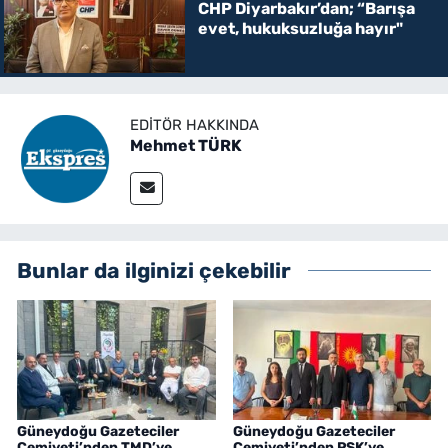
CHP Diyarbakır’dan; “Barışa
evet, hukuksuzluğa hayır"
EDITÖR HAKKINDA
Mehmet TÜRK
Bunlar da ilginizi çekebilir
Güneydoğu Gazeteciler
Güneydoğu Gazeteciler
Cemiyeti’nden TMD’ye
Cemiyeti’nden PSK’ye