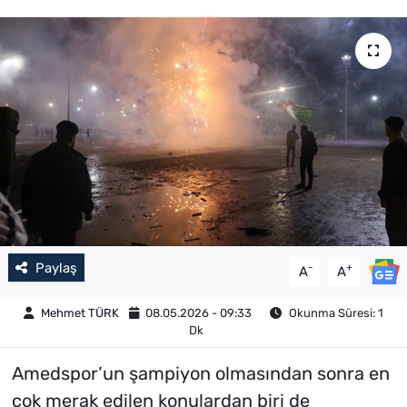
Paylaş
-
+
A
A
Mehmet TÜRK
08.05.2026 - 09:33
Okunma Süresi: 1
Dk
Amedspor’un şampiyon olmasından sonra en
çok merak edilen konulardan biri de