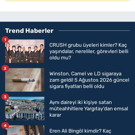
Trend Haberler
1
CRUSH grubu üyeleri kimler? Kaç
yaşındalar, nereliler, görevleri belli
oldu mu?
2
Winston, Camel ve LD sigaraya
zam geldi! 5 Ağustos 2026 güncel
sigara fiyatları belli oldu
3
Aynı daireyi iki kişiye satan
müteahhitlere Yargıtay'dan emsal
karar
4
Eren Ali Bingöl kimdir? Kaç