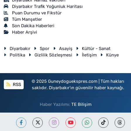
Diyarbakir Namaz Vakitleri
Diyarbakır Trafik Yoğunluk Haritası
Puan Durumu ve Fikstür
Tüm Manşetler
Son Dakika Haberleri
Haber Arşivi
Diyarbakır
Spor
Asayiş
Kültür - Sanat
Politika
Gizlilik Sözleşmesi
İletişim
Künye
© 2025 Guneydoguekspres.com | Tüm hakları
RSS
saklıdır. Diyarbakır'ın güvenilir haber kaynağı.
Haber Yazılımı:
TE Bilişim