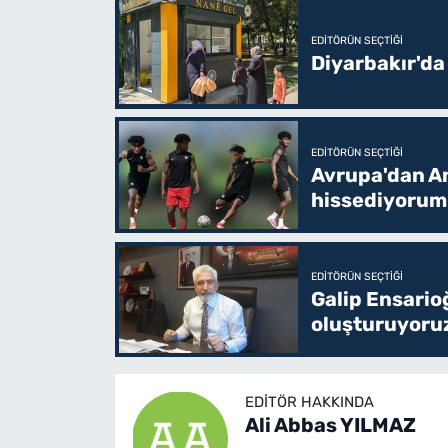
EDITÖRÜN SEÇTIĞI
Diyarbakır'da
EDITÖRÜN SEÇTIĞI
Avrupa'dan Am
hissediyorum
EDITÖRÜN SEÇTIĞI
Galip Ensario
oluşturuyoru
EDITÖR HAKKINDA
Ali Abbas YILMAZ