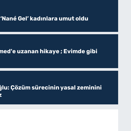
 ‘Nané Gel’ kadınlara umut oldu
ed'e uzanan hikaye ; Evimde gibi
ğlu: Çözüm sürecinin yasal zeminini
z