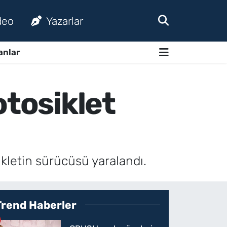
deo
Yazarlar
anlar
otosiklet
ikletin sürücüsü yaralandı.
Trend Haberler