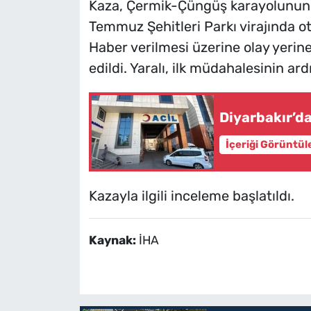
Kaza, Çermik-Çüngüş karayolunun 1
Temmuz Şehitleri Parkı virajında ot
Haber verilmesi üzerine olay yerine
edildi. Yaralı, ilk müdahalesinin a
Diyarbakır’d
İçeriği Görüntül
Kazayla ilgili inceleme başlatıldı.
Kaynak:
İHA