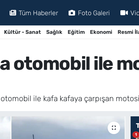
Tüm Haberler
Foto Galeri
Vi
Kültür - Sanat
Sağlık
Eğitim
Ekonomi
Resmi İl
a otomobil ile m
 otomobil ile kafa kafaya çarpışan motos
1