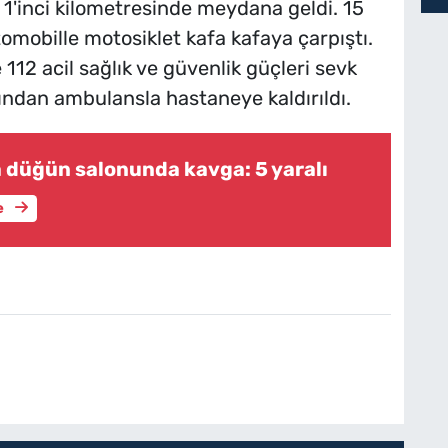
'inci kilometresinde meydana geldi. 15
omobille motosiklet kafa kafaya çarpıştı.
 112 acil sağlık ve güvenlik güçleri sevk
rdından ambulansla hastaneye kaldırıldı.
a düğün salonunda kavga: 5 yaralı
e