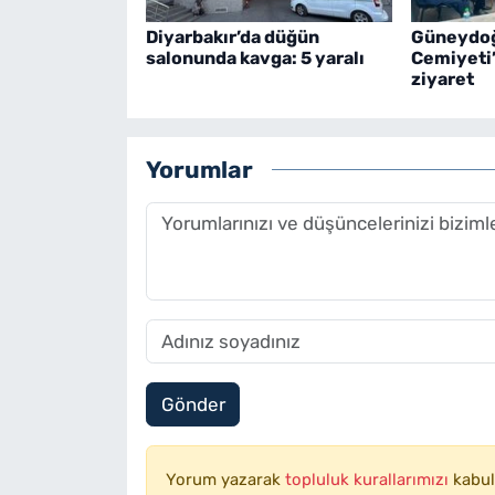
Diyarbakır’da düğün
Güneydoğ
salonunda kavga: 5 yaralı
Cemiyeti
ziyaret
Yorumlar
Gönder
Yorum yazarak
topluluk kurallarımızı
kabul