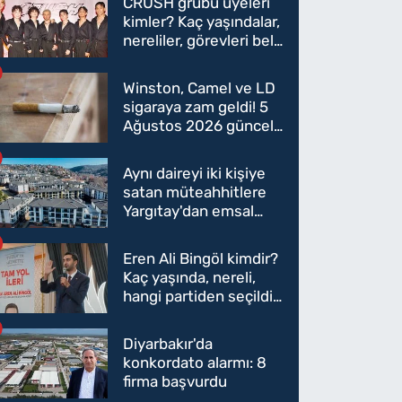
CRUSH grubu üyeleri
kimler? Kaç yaşındalar,
nereliler, görevleri belli
oldu mu?
Winston, Camel ve LD
sigaraya zam geldi! 5
Ağustos 2026 güncel
sigara fiyatları belli
oldu
Aynı daireyi iki kişiye
satan müteahhitlere
Yargıtay'dan emsal
karar
Eren Ali Bingöl kimdir?
Kaç yaşında, nereli,
hangi partiden seçildi?
Eren Ali Bingöl AK
Parti'ye mi geçecek?
Diyarbakır'da
konkordato alarmı: 8
firma başvurdu