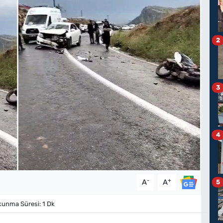
2
3
4
-
+
A
A
5
unma Süresi: 1 Dk