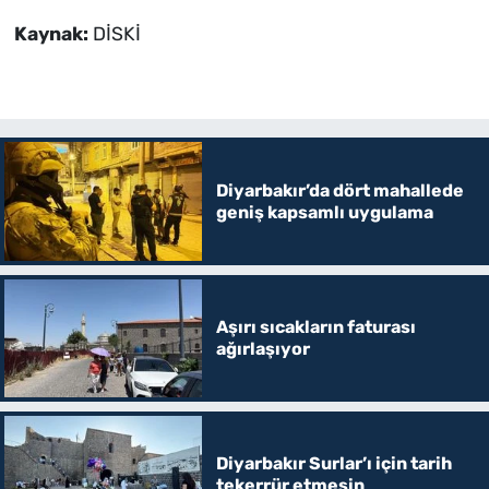
Kaynak:
DİSKİ
Diyarbakır’da dört mahallede
geniş kapsamlı uygulama
Aşırı sıcakların faturası
ağırlaşıyor
Diyarbakır Surlar’ı için tarih
tekerrür etmesin