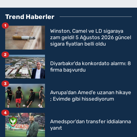
Trend Haberler
1
Winston, Camel ve LD sigaraya
zam geldi! 5 Ağustos 2026 güncel
sigara fiyatları belli oldu
2
Diyarbakır'da konkordato alarmı: 8
firma başvurdu
3
Avrupa'dan Amed'e uzanan hikaye
; Evimde gibi hissediyorum
4
Amedspor’dan transfer iddialarına
yanıt