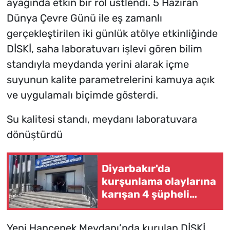
ayağında etkin bir rol üstlendi. 5 Haziran
Dünya Çevre Günü ile eş zamanlı
gerçekleştirilen iki günlük atölye etkinliğinde
DİSKİ, saha laboratuvarı işlevi gören bilim
standıyla meydanda yerini alarak içme
suyunun kalite parametrelerini kamuya açık
ve uygulamalı biçimde gösterdi.
Su kalitesi standı, meydanı laboratuvara
dönüştürdü
Diyarbakır'da
kurşunlama olaylarına
karışan 4 şüpheli
yakalandı
Yeni Hançepek Meydanı’nda kurulan DİSKİ