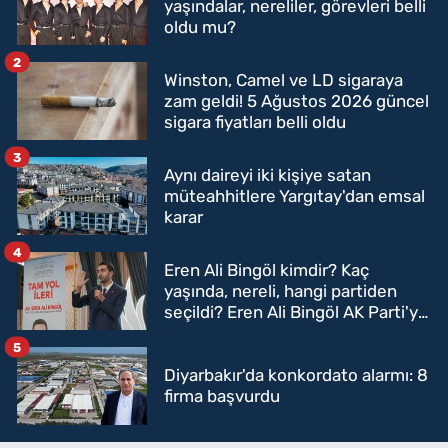
yaşındalar, nereliler, görevleri belli
oldu mu?
2
Winston, Camel ve LD sigaraya
zam geldi! 5 Ağustos 2026 güncel
sigara fiyatları belli oldu
3
Aynı daireyi iki kişiye satan
müteahhitlere Yargıtay'dan emsal
karar
4
Eren Ali Bingöl kimdir? Kaç
yaşında, nereli, hangi partiden
seçildi? Eren Ali Bingöl AK Parti'ye
mi geçecek?
5
Diyarbakır'da konkordato alarmı: 8
firma başvurdu