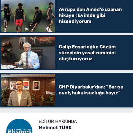
Avrupa'dan Amed'e uzanan
hikaye ; Evimde gibi
hissediyorum
Galip Ensarioğlu: Çözüm
sürecinin yasal zeminini
oluşturuyoruz
CHP Diyarbakır’dan; “Barışa
evet, hukuksuzluğa hayır"
EDITÖR HAKKINDA
Mehmet TÜRK