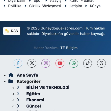
Diyarbakır
Spor
Asayiş
Kültür - Sanat
Politika
Gizlilik Sözleşmesi
İletişim
Künye
© 2025 Guneydoguekspres.com | Tüm hakları
RSS
saklıdır. Diyarbakır'ın güvenilir haber kaynağı.
Haber Yazılımı:
TE Bilişim
Ana Sayfa
Kategoriler
BİLİM VE TEKNOLOJİ
Eğitim
Ekonomi
Güncel