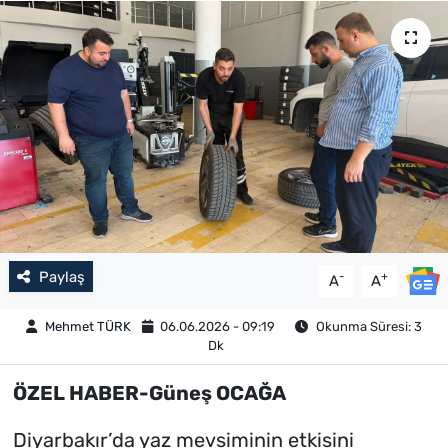
Paylaş
-
+
A
A
Mehmet TÜRK
06.06.2026 - 09:19
Okunma Süresi: 3
Dk
ÖZEL HABER-Güneş OCAĞA
Diyarbakır’da yaz mevsiminin etkisini