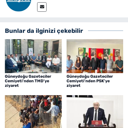
Bunlar da ilginizi çekebilir
Güneydoğu Gazeteciler
Güneydoğu Gazeteciler
Cemiyeti’nden TMD’ye
Cemiyeti’nden PSK’ye
ziyaret
ziyaret