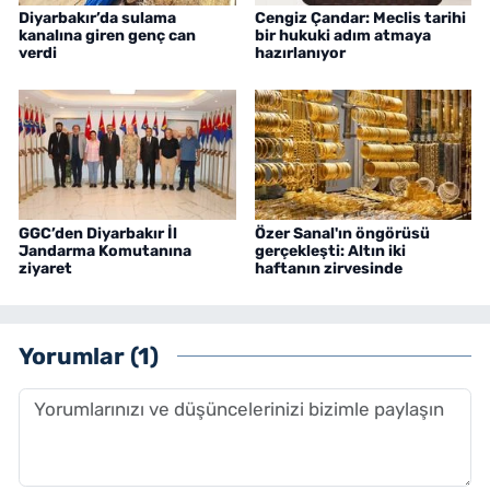
Diyarbakır’da sulama
Cengiz Çandar: Meclis tarihi
kanalına giren genç can
bir hukuki adım atmaya
verdi
hazırlanıyor
GGC’den Diyarbakır İl
Özer Sanal'ın öngörüsü
Jandarma Komutanına
gerçekleşti: Altın iki
ziyaret
haftanın zirvesinde
Yorumlar (1)