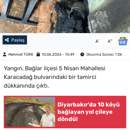
Paylaş
-
+
A
A
Mehmet TÜRK
10.06.2026 - 13:49
Okunma Süresi: 1 Dk
Yangın, Bağlar ilçesi 5 Nisan Mahallesi
Karacadağ bulvarındaki bir tamirci
dükkanında çıktı.
Diyarbakır’da 10 köyü
bağlayan yol çileye
döndü!