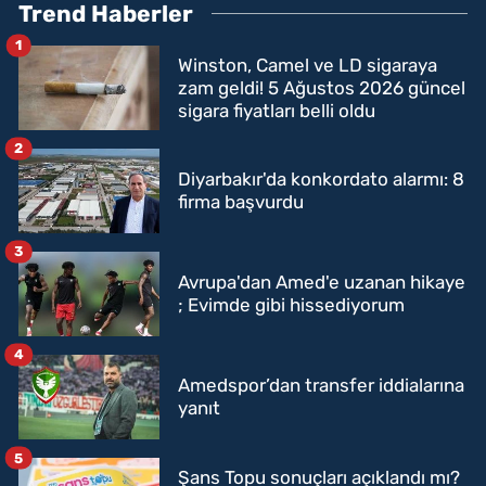
Trend Haberler
1
Winston, Camel ve LD sigaraya
zam geldi! 5 Ağustos 2026 güncel
sigara fiyatları belli oldu
2
Diyarbakır'da konkordato alarmı: 8
firma başvurdu
3
Avrupa'dan Amed'e uzanan hikaye
; Evimde gibi hissediyorum
4
Amedspor’dan transfer iddialarına
yanıt
5
Şans Topu sonuçları açıklandı mı?