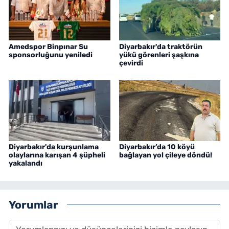
Amedspor Binpınar Su
Diyarbakır'da traktörün
sponsorluğunu yeniledi
yükü görenleri şaşkına
çevirdi
Diyarbakır'da kurşunlama
Diyarbakır’da 10 köyü
olaylarına karışan 4 şüpheli
bağlayan yol çileye döndü!
yakalandı
Yorumlar