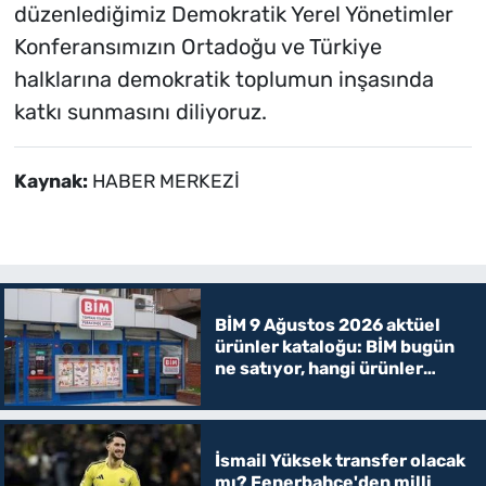
düzenlediğimiz Demokratik Yerel Yönetimler
Konferansımızın Ortadoğu ve Türkiye
halklarına demokratik toplumun inşasında
katkı sunmasını diliyoruz.
Kaynak:
HABER MERKEZİ
BİM 9 Ağustos 2026 aktüel
ürünler kataloğu: BİM bugün
ne satıyor, hangi ürünler
indirimde?
İsmail Yüksek transfer olacak
mı? Fenerbahçe'den milli