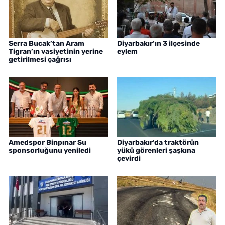
Serra Bucak’tan Aram
Diyarbakır’ın 3 ilçesinde
Tigran’ın vasiyetinin yerine
eylem
getirilmesi çağrısı
Amedspor Binpınar Su
Diyarbakır'da traktörün
sponsorluğunu yeniledi
yükü görenleri şaşkına
çevirdi