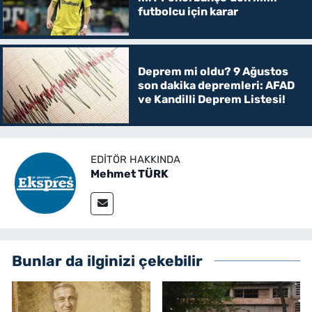
futbolcu için karar
Deprem mi oldu? 9 Ağustos
son dakika depremleri: AFAD
ve Kandilli Deprem Listesi!
EDITÖR HAKKINDA
Mehmet TÜRK
Bunlar da ilginizi çekebilir