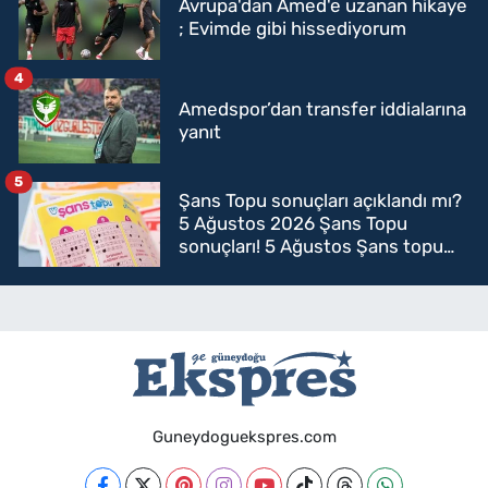
Avrupa'dan Amed'e uzanan hikaye
; Evimde gibi hissediyorum
4
Amedspor’dan transfer iddialarına
yanıt
5
Şans Topu sonuçları açıklandı mı?
5 Ağustos 2026 Şans Topu
sonuçları! 5 Ağustos Şans topu
sorgulama
Guneydoguekspres.com