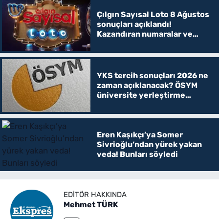
Çılgın Sayısal Loto 8 Ağustos
sonuçları açıklandı!
Kazandıran numaralar ve
ikramiye tutarları belli oldu
YKS tercih sonuçları 2026 ne
zaman açıklanacak? ÖSYM
üniversite yerleştirme
sonucu sorgulama ekranı
Eren Kaşıkçı’ya Somer
Sivrioğlu’ndan yürek yakan
veda! Bunları söyledi
EDITÖR HAKKINDA
Mehmet TÜRK