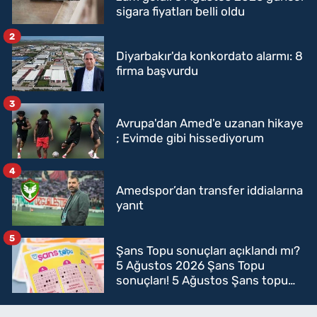
sigara fiyatları belli oldu
2
Diyarbakır'da konkordato alarmı: 8
firma başvurdu
3
Avrupa'dan Amed'e uzanan hikaye
; Evimde gibi hissediyorum
4
Amedspor’dan transfer iddialarına
yanıt
5
Şans Topu sonuçları açıklandı mı?
5 Ağustos 2026 Şans Topu
sonuçları! 5 Ağustos Şans topu
sorgulama