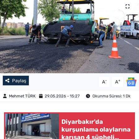
Paylaş
-
+
A
A
Mehmet TÜRK
29.05.2026 - 15:27
Okunma Süresi: 1 Dk
Diyarbakır'da
kurşunlama olaylarına
karışan 4 şüpheli