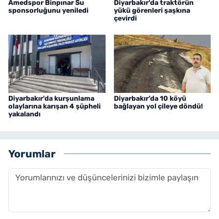
Amedspor Binpınar Su
Diyarbakır'da traktörün
sponsorluğunu yeniledi
yükü görenleri şaşkına
çevirdi
Diyarbakır'da kurşunlama
Diyarbakır’da 10 köyü
olaylarına karışan 4 şüpheli
bağlayan yol çileye döndü!
yakalandı
Yorumlar