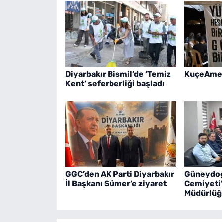
Diyarbakır Bismil’de ‘Temiz
KuçeAmed
Kent’ seferberliği başladı
GGC’den AK Parti Diyarbakır
Güneydoğ
İl Başkanı Sümer’e ziyaret
Cemiyeti’
Müdürlüğ