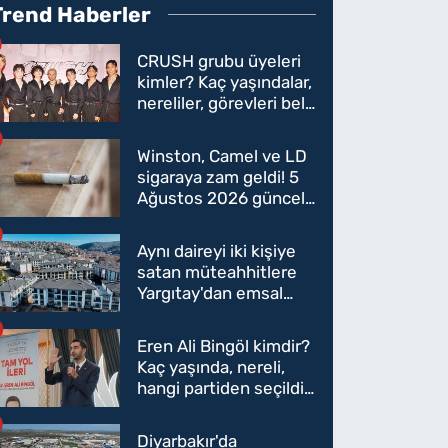
Trend Haberler
CRUSH grubu üyeleri
kimler? Kaç yaşındalar,
nereliler, görevleri belli
oldu mu?
Winston, Camel ve LD
sigaraya zam geldi! 5
Ağustos 2026 güncel
sigara fiyatları belli
oldu
Aynı daireyi iki kişiye
satan müteahhitlere
Yargıtay'dan emsal
karar
Eren Ali Bingöl kimdir?
Kaç yaşında, nereli,
hangi partiden seçildi?
Eren Ali Bingöl AK
Parti'ye mi geçecek?
Diyarbakır'da