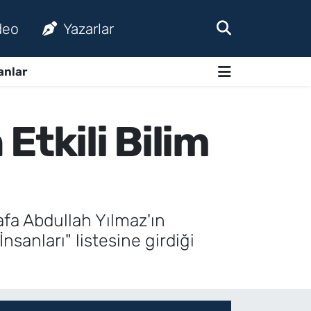
deo
Yazarlar
anlar
Etkili Bilim
afa Abdullah Yılmaz'ın
sanları" listesine girdiği