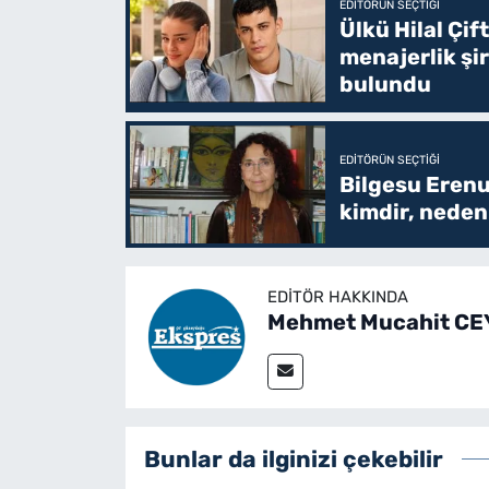
EDITÖRÜN SEÇTIĞI
Ülkü Hilal Çif
menajerlik şi
bulundu
EDITÖRÜN SEÇTIĞI
Bilgesu Erenu
kimdir, neden 
EDITÖR HAKKINDA
Mehmet Mucahit C
Bunlar da ilginizi çekebilir