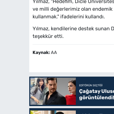
Yılmaz, "Hedefim, Dicle Üniversit
ve milli değerlerimiz olan endemik 
kullanmak." ifadelerini kullandı.
Yılmaz, kendilerine destek sunan 
teşekkür etti.
Kaynak:
AA
EDITÖRÜN SEÇTIĞI
Çağatay Uluso
görüntülendi!