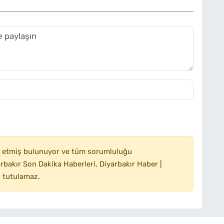
 etmiş bulunuyor ve tüm sorumluluğu
bakır Son Dakika Haberleri, Diyarbakır Haber |
 tutulamaz.