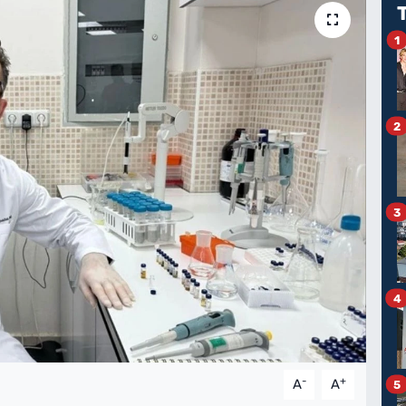
1
2
3
4
-
+
A
A
5