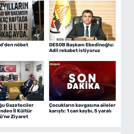
'den nöbet
DESOB Başkanı Ebedinoğlu:
Adil rekabet istiyoruz
u Gazeteciler
Çocukların kavgasına aileler
nden İl Kültür
karıştı: 1 can kaybı, 5 yaralı
ü’ne Ziyaret