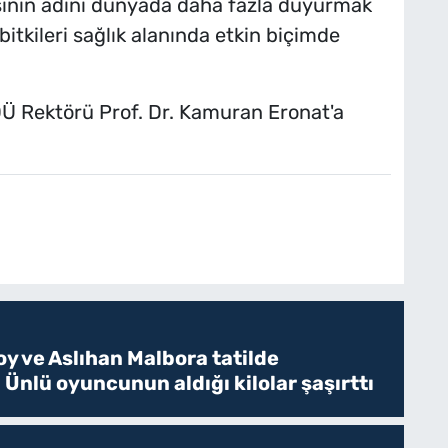
esinin adını dünyada daha fazla duyurmak
bitkileri sağlık alanında etkin biçimde
DÜ Rektörü Prof. Dr. Kamuran Eronat'a
y ve Aslıhan Malbora tatilde
 Ünlü oyuncunun aldığı kilolar şaşırttı