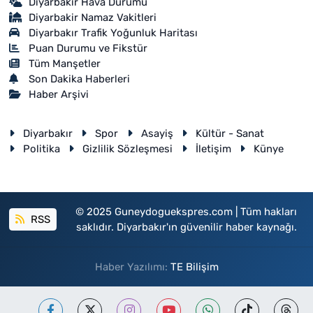
Diyarbakır Hava Durumu
Diyarbakir Namaz Vakitleri
Diyarbakır Trafik Yoğunluk Haritası
Puan Durumu ve Fikstür
Tüm Manşetler
Son Dakika Haberleri
Haber Arşivi
Diyarbakır
Spor
Asayiş
Kültür - Sanat
Politika
Gizlilik Sözleşmesi
İletişim
Künye
© 2025 Guneydoguekspres.com | Tüm hakları
RSS
saklıdır. Diyarbakır'ın güvenilir haber kaynağı.
Haber Yazılımı:
TE Bilişim