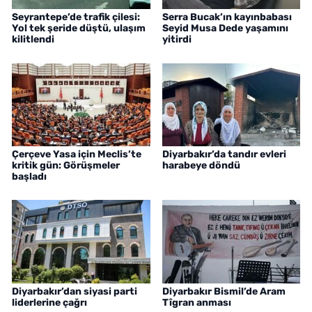
Seyrantepe’de trafik çilesi:
Serra Bucak’ın kayınbabası
Yol tek şeride düştü, ulaşım
Seyid Musa Dede yaşamını
kilitlendi
yitirdi
Çerçeve Yasa için Meclis’te
Diyarbakır’da tandır evleri
kritik gün: Görüşmeler
harabeye döndü
başladı
Diyarbakır’dan siyasi parti
Diyarbakır Bismil’de Aram
liderlerine çağrı
Tîgran anması