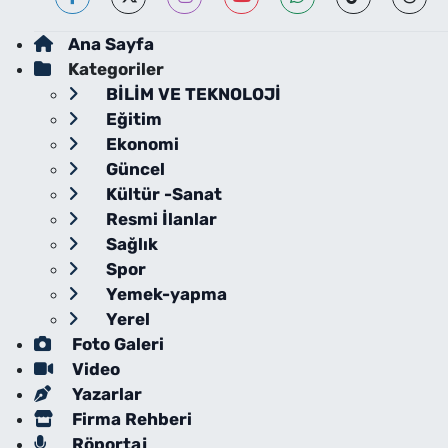
Ana Sayfa
Kategoriler
BİLİM VE TEKNOLOJİ
Eğitim
Ekonomi
Güncel
Kültür -Sanat
Resmi İlanlar
Sağlık
Spor
Yemek-yapma
Yerel
Foto Galeri
Video
Yazarlar
Firma Rehberi
Röportaj