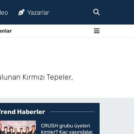
deo
Yazarlar
anlar
lunan Kırmızı Tepeler,
Trend Haberler
CRUSH grubu üyeleri
kimler? Kaç yaşındalar,