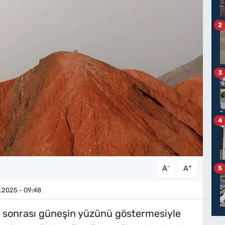
2
3
4
-
+
A
A
5
.2025 - 09:48
r sonrası güneşin yüzünü göstermesiyle