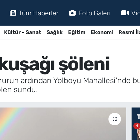
Tüm Haberler
Foto Galeri
Vi
Kültür - Sanat
Sağlık
Eğitim
Ekonomi
Resmi İl
uşağı şöleni
ağmurun ardından Yolboyu Mahallesi’nde bu
şölen sundu.
1