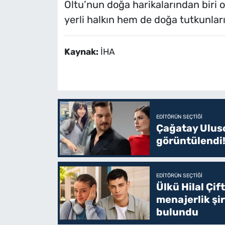
Oltu’nun doğa harikalarından biri o
yerli halkın hem de doğa tutkunlar
Kaynak:
İHA
EDITÖRÜN SEÇTIĞI
Çağatay Uluso
görüntülendi!
EDITÖRÜN SEÇTIĞI
Ülkü Hilal Çif
menajerlik şi
bulundu