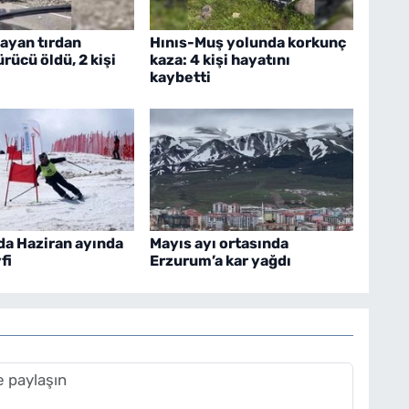
layan tırdan
Hınıs-Muş yolunda korkunç
rücü öldü, 2 kişi
kaza: 4 kişi hayatını
kaybetti
a Haziran ayında
Mayıs ayı ortasında
fi
Erzurum’a kar yağdı