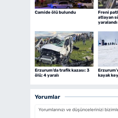
Camide ölü bulundu
Freni pat
atlayan sü
yaralandı
Erzurum’da trafik kazası: 3
Erzurum'd
ölü; 4 yaralı
kayak key
Yorumlar