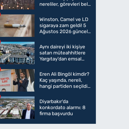
nereliler, görevleri belli
oldu mu?
Winston, Camel ve LD
sigaraya zam geldi! 5
Ağustos 2026 güncel
sigara fiyatları belli
oldu
Aynı daireyi iki kişiye
satan müteahhitlere
Yargıtay'dan emsal
karar
Eren Ali Bingöl kimdir?
Kaç yaşında, nereli,
hangi partiden seçildi?
Eren Ali Bingöl AK
Parti'ye mi geçecek?
Diyarbakır'da
konkordato alarmı: 8
firma başvurdu