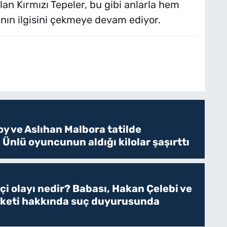
lan Kırmızı Tepeler, bu gibi anlarla hem
ının ilgisini çekmeye devam ediyor.
y ve Aslıhan Malbora tatilde
 Ünlü oyuncunun aldığı kilolar şaşırttı
tçi olayı nedir? Babası, Hakan Çelebi ve
rketi hakkında suç duyurusunda