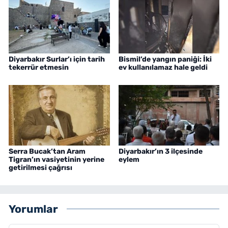
Diyarbakır Surlar’ı için tarih
Bismil’de yangın paniği: İki
tekerrür etmesin
ev kullanılamaz hale geldi
Serra Bucak’tan Aram
Diyarbakır’ın 3 ilçesinde
Tigran’ın vasiyetinin yerine
eylem
getirilmesi çağrısı
Yorumlar