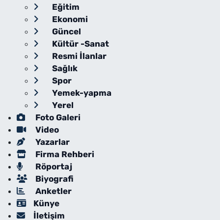
Eğitim
Ekonomi
Güncel
Kültür -Sanat
Resmi İlanlar
Sağlık
Spor
Yemek-yapma
Yerel
Foto Galeri
Video
Yazarlar
Firma Rehberi
Röportaj
Biyografi
Anketler
Künye
İletişim