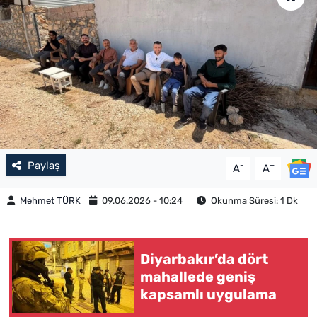
Paylaş
-
+
A
A
Mehmet TÜRK
09.06.2026 - 10:24
Okunma Süresi: 1 Dk
Diyarbakır’da dört
mahallede geniş
kapsamlı uygulama