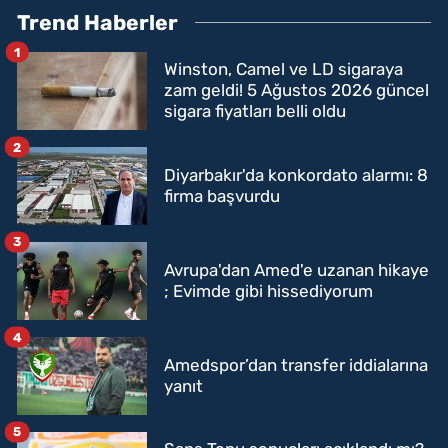
Trend Haberler
1
Winston, Camel ve LD sigaraya
zam geldi! 5 Ağustos 2026 güncel
sigara fiyatları belli oldu
2
Diyarbakır'da konkordato alarmı: 8
firma başvurdu
3
Avrupa'dan Amed'e uzanan hikaye
; Evimde gibi hissediyorum
4
Amedspor’dan transfer iddialarına
yanıt
5