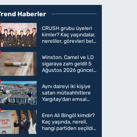
Trend Haberler
CRUSH grubu üyeleri
kimler? Kaç yaşındalar,
nereliler, görevleri belli
oldu mu?
Winston, Camel ve LD
sigaraya zam geldi! 5
Ağustos 2026 güncel
sigara fiyatları belli
oldu
Aynı daireyi iki kişiye
satan müteahhitlere
Yargıtay'dan emsal
karar
Eren Ali Bingöl kimdir?
Kaç yaşında, nereli,
hangi partiden seçildi?
Eren Ali Bingöl AK