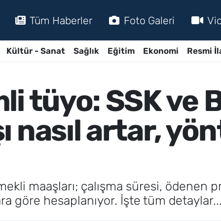
Tüm Haberler
Foto Galeri
Vi
Kültür - Sanat
Sağlık
Eğitim
Ekonomi
Resmi İl
li tüyo: SSK ve 
 nasıl artar, yö
ekli maaşları; çalışma süresi, ödenen p
ra göre hesaplanıyor. İşte tüm detaylar..