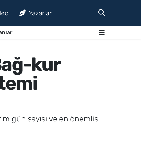
deo
Yazarlar
anlar
Bağ-kur
ntemi
rim gün sayısı ve en önemlisi
.