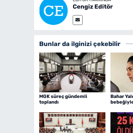
Cengiz Editör
Bunlar da ilginizi çekebilir
MGK süreç gündemli
Bahar Yal
toplandı
bebeğiyle