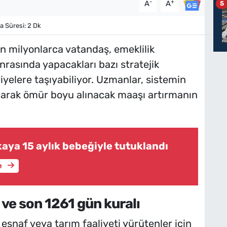
-
+
A
A
5
Süresi: 2 Dk
 milyonlarca vatandaş, emeklilik
rasında yapacakları bazı stratejik
iyelere taşıyabiliyor. Uzmanlar, sistemin
narak ömür boyu alınacak maaşı artırmanın
aya 15 aylık bebeğiyle tutuklandı
e
ve son 1261 gün kuralı
esnaf veya tarım faaliyeti yürütenler için