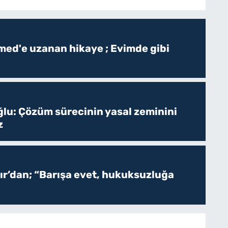
ed'e uzanan hikaye ; Evimde gibi
ğlu: Çözüm sürecinin yasal zeminini
z
r’dan; “Barışa evet, hukuksuzluğa