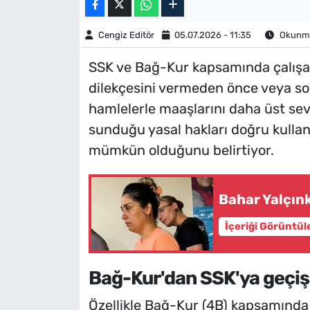
Cengiz Editör
05.07.2026 - 11:35
Okunma 
SSK ve Bağ-Kur kapsamında çalışan
dilekçesini vermeden önce veya son
hamlelerle maaşlarını daha üst sev
sunduğu yasal hakları doğru kulla
mümkün olduğunu belirtiyor.
Bahar Yalçınk
İçeriği Görüntül
Bağ-Kur'dan SSK'ya geçiş 
Özellikle Bağ-Kur (4B) kapsamında 