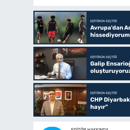
EDITÖRÜN SEÇTIĞI
Avrupa'dan Am
hissediyorum
EDITÖRÜN SEÇTIĞI
Galip Ensario
oluşturuyoru
EDITÖRÜN SEÇTIĞI
CHP Diyarbakı
hayır"
EDITÖR HAKKINDA