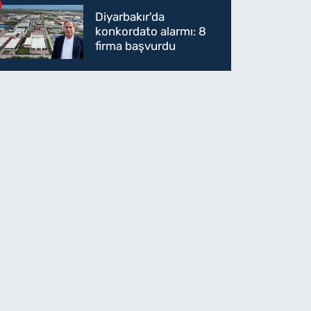
Parti'ye mi geçecek?
Diyarbakır'da
konkordato alarmı: 8
firma başvurdu