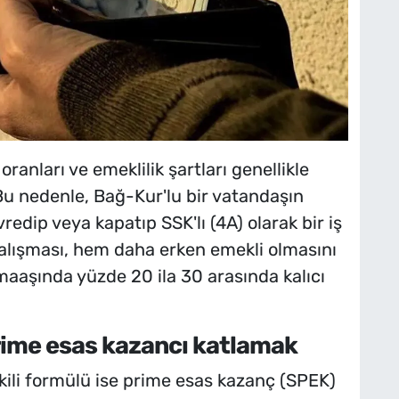
anları ve emeklilik şartları genellikle
Bu nedenle, Bağ-Kur'lu bir vatandaşın
evredip veya kapatıp SSK'lı (4A) olarak bir iş
lışması, hem daha erken emekli olmasını
aaşında yüzde 20 ila 30 arasında kalıcı
 prime esas kazancı katlamak
tkili formülü ise prime esas kazanç (SPEK)