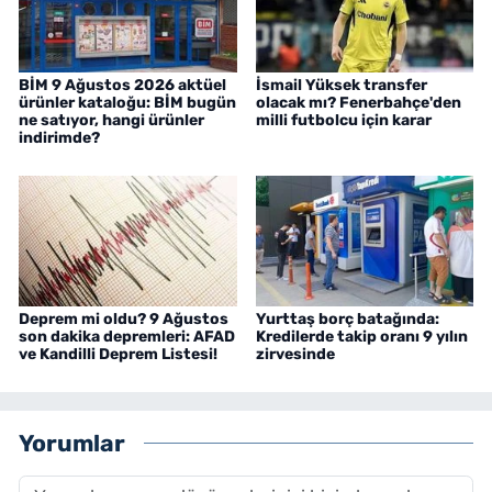
BİM 9 Ağustos 2026 aktüel
İsmail Yüksek transfer
ürünler kataloğu: BİM bugün
olacak mı? Fenerbahçe'den
ne satıyor, hangi ürünler
milli futbolcu için karar
indirimde?
Deprem mi oldu? 9 Ağustos
Yurttaş borç batağında:
son dakika depremleri: AFAD
Kredilerde takip oranı 9 yılın
ve Kandilli Deprem Listesi!
zirvesinde
Yorumlar