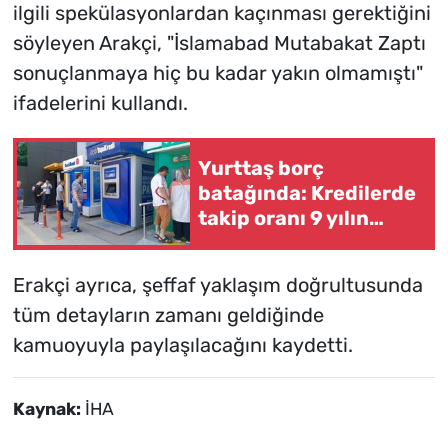
ilgili spekülasyonlardan kaçınması gerektiğini
söyleyen Arakçi, "İslamabad Mutabakat Zaptı
sonuçlanmaya hiç bu kadar yakın olmamıştı"
ifadelerini kullandı.
Yurttaş borç
batağında: Kredilerde
takip oranı 9 yılın
zirvesinde
Erakçi ayrıca, şeffaf yaklaşım doğrultusunda
tüm detayların zamanı geldiğinde
kamuoyuyla paylaşılacağını kaydetti.
Kaynak:
İHA