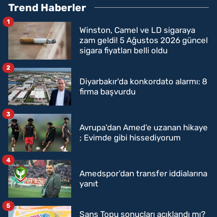
Trend Haberler
1
Winston, Camel ve LD sigaraya
zam geldi! 5 Ağustos 2026 güncel
sigara fiyatları belli oldu
2
Diyarbakır'da konkordato alarmı: 8
firma başvurdu
3
Avrupa'dan Amed'e uzanan hikaye
; Evimde gibi hissediyorum
4
Amedspor’dan transfer iddialarına
yanıt
5
Şans Topu sonuçları açıklandı mı?