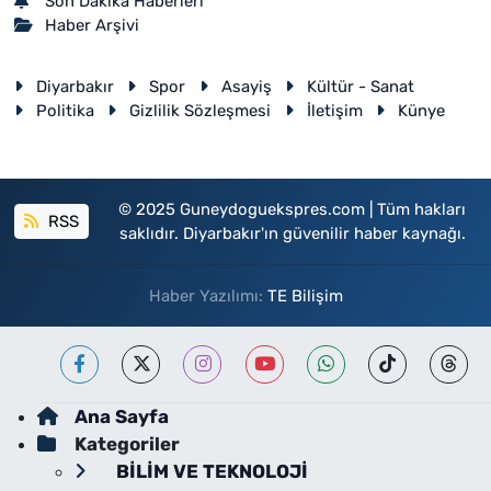
Son Dakika Haberleri
Haber Arşivi
Diyarbakır
Spor
Asayiş
Kültür - Sanat
Politika
Gizlilik Sözleşmesi
İletişim
Künye
© 2025 Guneydoguekspres.com | Tüm hakları
RSS
saklıdır. Diyarbakır'ın güvenilir haber kaynağı.
Haber Yazılımı:
TE Bilişim
Ana Sayfa
Kategoriler
BİLİM VE TEKNOLOJİ