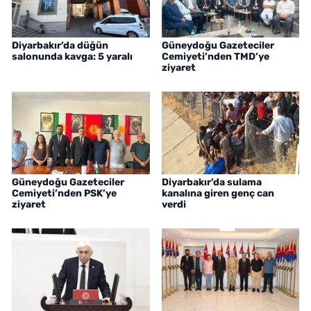
Diyarbakır’da düğün
Güneydoğu Gazeteciler
salonunda kavga: 5 yaralı
Cemiyeti’nden TMD’ye
ziyaret
Güneydoğu Gazeteciler
Diyarbakır’da sulama
Cemiyeti’nden PSK’ye
kanalına giren genç can
ziyaret
verdi