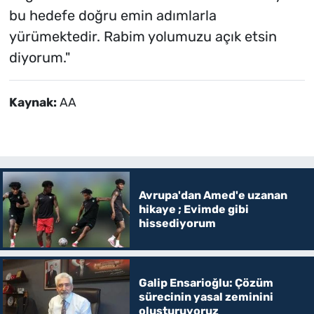
bu hedefe doğru emin adımlarla
yürümektedir. Rabim yolumuzu açık etsin
diyorum."
Kaynak:
AA
Avrupa'dan Amed'e uzanan
hikaye ; Evimde gibi
hissediyorum
Galip Ensarioğlu: Çözüm
sürecinin yasal zeminini
oluşturuyoruz