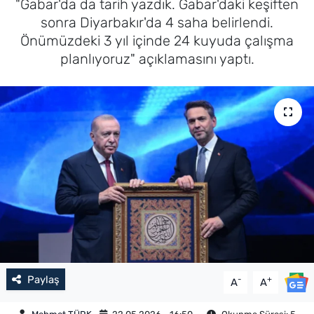
"Gabar'da da tarih yazdık. Gabar'daki keşiften
sonra Diyarbakır'da 4 saha belirlendi.
Önümüzdeki 3 yıl içinde 24 kuyuda çalışma
planlıyoruz" açıklamasını yaptı.
Paylaş
-
+
A
A