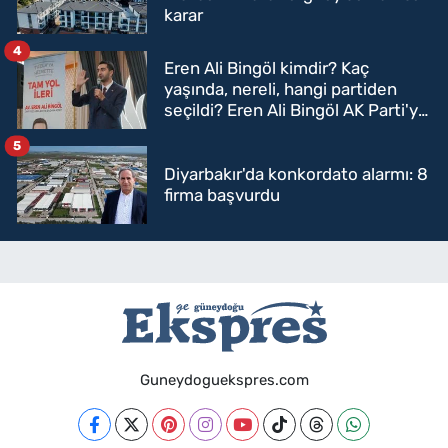
karar
4
Eren Ali Bingöl kimdir? Kaç
yaşında, nereli, hangi partiden
seçildi? Eren Ali Bingöl AK Parti'ye
mi geçecek?
5
Diyarbakır'da konkordato alarmı: 8
firma başvurdu
Guneydoguekspres.com