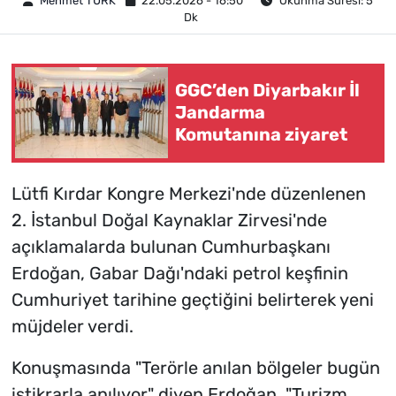
Mehmet TÜRK
22.05.2026 - 16:50
Okunma Süresi: 5
Dk
GGC’den Diyarbakır İl
Jandarma
Komutanına ziyaret
Lütfi Kırdar Kongre Merkezi'nde düzenlenen
2. İstanbul Doğal Kaynaklar Zirvesi'nde
açıklamalarda bulunan Cumhurbaşkanı
Erdoğan, Gabar Dağı'ndaki petrol keşfinin
Cumhuriyet tarihine geçtiğini belirterek yeni
müjdeler verdi.
Konuşmasında "Terörle anılan bölgeler bugün
istikrarla anılıyor" diyen Erdoğan, "Turizm