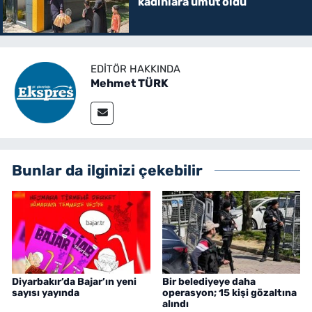
kadınlara umut oldu
EDITÖR HAKKINDA
Mehmet TÜRK
Bunlar da ilginizi çekebilir
Diyarbakır’da Bajar’ın yeni
Bir belediyeye daha
sayısı yayında
operasyon; 15 kişi gözaltına
alındı