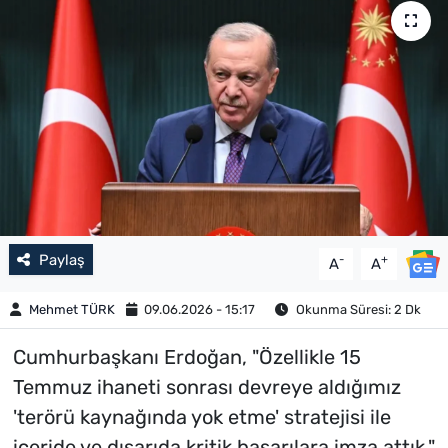
Paylaş
-
+
A
A
Mehmet TÜRK
09.06.2026 - 15:17
Okunma Süresi: 2 Dk
Cumhurbaşkanı Erdoğan, "Özellikle 15
Temmuz ihaneti sonrası devreye aldığımız
'terörü kaynağında yok etme' stratejisi ile
içeride ve dışarıda kritik başarılara imza attık."