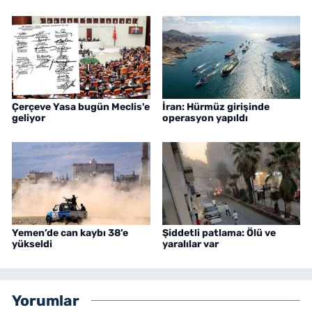
Çerçeve Yasa bugün Meclis'e
İran: Hürmüz girişinde
geliyor
operasyon yapıldı
Yemen’de can kaybı 38’e
Şiddetli patlama: Ölü ve
yükseldi
yaralılar var
Yorumlar