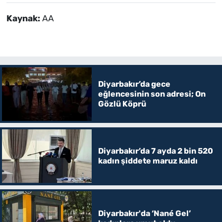
Kaynak:
AA
Diyarbakır’da gece
eğlencesinin son adresi; On
Gözlü Köprü
Diyarbakır’da 7 ayda 2 bin 520
kadın şiddete maruz kaldı
Diyarbakır'da ‘Nané Gel’