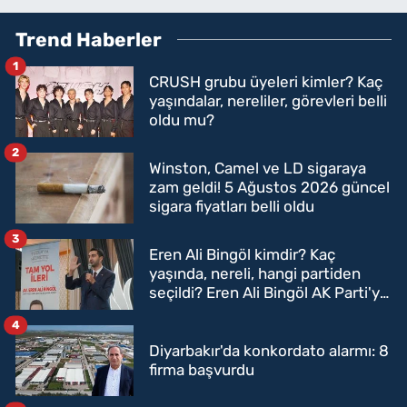
Trend Haberler
1
CRUSH grubu üyeleri kimler? Kaç
yaşındalar, nereliler, görevleri belli
oldu mu?
2
Winston, Camel ve LD sigaraya
zam geldi! 5 Ağustos 2026 güncel
sigara fiyatları belli oldu
3
Eren Ali Bingöl kimdir? Kaç
yaşında, nereli, hangi partiden
seçildi? Eren Ali Bingöl AK Parti'ye
mi geçecek?
4
Diyarbakır'da konkordato alarmı: 8
firma başvurdu