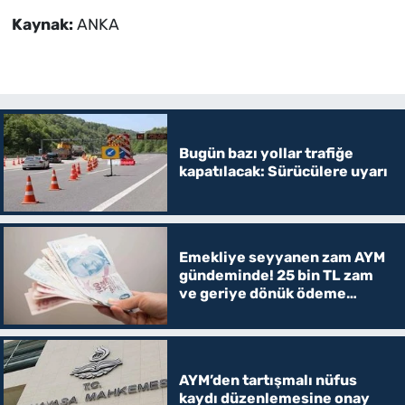
Kaynak:
ANKA
Bugün bazı yollar trafiğe
kapatılacak: Sürücülere uyarı
Emekliye seyyanen zam AYM
gündeminde! 25 bin TL zam
ve geriye dönük ödeme
verilecek mi?
AYM’den tartışmalı nüfus
kaydı düzenlemesine onay