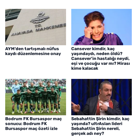
AYM’den tartışmalı nüfus
Cansever kimdir, kaç
kaydı düzenlemesine onay
yaşındaydı, neden öldü?
Cansever’in hastalığı neydi,
eşi ve çocuğu var mı? Mirası
kime kalacak
Bodrum FK Bursaspor maç
Sebahattin Şirin kimdir, kaç
sonucu: Bodrum FK
yaşında? ultrAslan lideri
Bursaspor maç özeti izle
Sebahattin Şirin nereli,
gerçek adı ney?