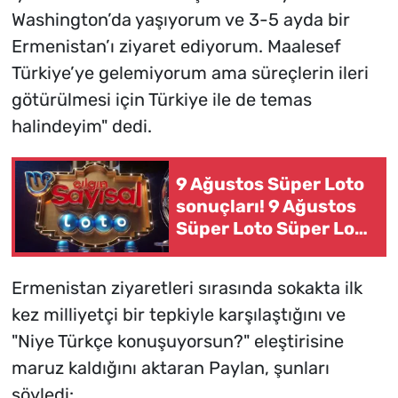
Washington’da yaşıyorum ve 3-5 ayda bir
Ermenistan’ı ziyaret ediyorum. Maalesef
Türkiye’ye gelemiyorum ama süreçlerin ileri
götürülmesi için Türkiye ile de temas
halindeyim" dedi.
9 Ağustos Süper Loto
sonuçları! 9 Ağustos
Süper Loto Süper Loto
kazanan numaralar ve
bilet sorgulama
Ermenistan ziyaretleri sırasında sokakta ilk
kez milliyetçi bir tepkiyle karşılaştığını ve
"Niye Türkçe konuşuyorsun?" eleştirisine
maruz kaldığını aktaran Paylan, şunları
söyledi: