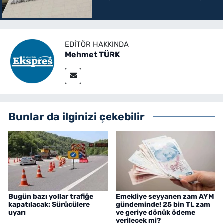
EDITÖR HAKKINDA
Mehmet TÜRK
Bunlar da ilginizi çekebilir
Bugün bazı yollar trafiğe
Emekliye seyyanen zam AYM
kapatılacak: Sürücülere
gündeminde! 25 bin TL zam
uyarı
ve geriye dönük ödeme
verilecek mi?