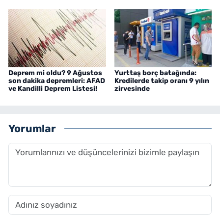
Deprem mi oldu? 9 Ağustos
Yurttaş borç batağında:
son dakika depremleri: AFAD
Kredilerde takip oranı 9 yılın
ve Kandilli Deprem Listesi!
zirvesinde
Yorumlar