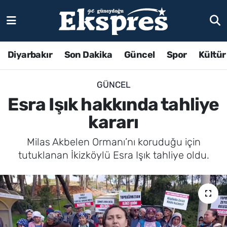
Diyarbakır
Son Dakika
Güncel
Spor
Kültür
GÜNCEL
Esra Işık hakkında tahliye
kararı
Milas Akbelen Ormanı’nı koruduğu için
tutuklanan İkizköylü Esra Işık tahliye oldu.