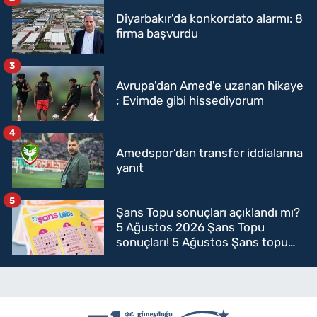
Diyarbakır'da konkordato alarmı: 8
firma başvurdu
3
Avrupa'dan Amed'e uzanan hikaye
; Evimde gibi hissediyorum
4
Amedspor’dan transfer iddialarına
yanıt
5
Şans Topu sonuçları açıklandı mı?
5 Ağustos 2026 Şans Topu
sonuçları! 5 Ağustos Şans topu
sorgulama