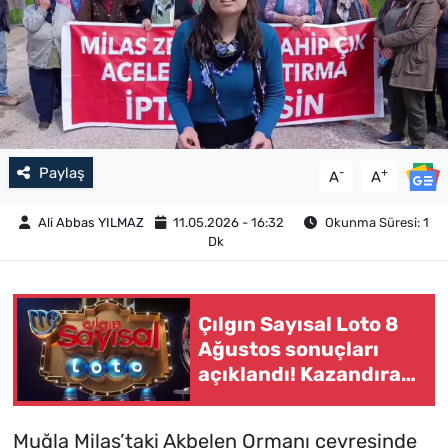
Paylaş
-
+
A
A
Ali Abbas YILMAZ
11.05.2026 - 16:32
Okunma Süresi: 1
Dk
Çılgın Sayısal Loto 8
Ağustos sonuçları
açıklandı! Kazandıran
numaralar ve ikramiye
tutarları belli oldu
Muğla Milas’taki Akbelen Ormanı çevresinde