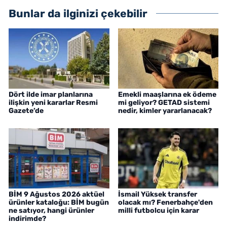
Bunlar da ilginizi çekebilir
Dört ilde imar planlarına
Emekli maaşlarına ek ödeme
ilişkin yeni kararlar Resmi
mi geliyor? GETAD sistemi
Gazete’de
nedir, kimler yararlanacak?
BİM 9 Ağustos 2026 aktüel
İsmail Yüksek transfer
ürünler kataloğu: BİM bugün
olacak mı? Fenerbahçe'den
ne satıyor, hangi ürünler
milli futbolcu için karar
indirimde?