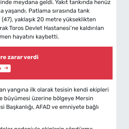
rinde meydana geldi. Yakıt tankında henüz
a yaşandı. Patlama sırasında tank
47), yaklaşık 20 metre yükseklikten
rak Toros Devlet Hastanesi’ne kaldırılan
men hayatını kaybetti.
re zarar verdi
e
 yangına ilk olarak tesisin kendi ekipleri
ede büyümesi üzerine bölgeye Mersin
esi Başkanlığı, AFAD ve emniyete bağlı
ddeler nedeniyle ekiplerin söndürme