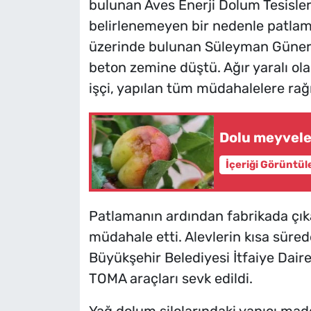
bulunan Aves Enerji Dolum Tesisle
belirlenemeyen bir nedenle patlam
üzerinde bulunan Süleyman Güner (
beton zemine düştü. Ağır yaralı ola
işçi, yapılan tüm müdahalelere rağ
Dolu meyvele
İçeriği Görüntül
Patlamanın ardından fabrikada çıkan
müdahale etti. Alevlerin kısa sür
Büyükşehir Belediyesi İtfaiye Dair
TOMA araçları sevk edildi.
Yağ dolum silolarındaki yanıcı ma