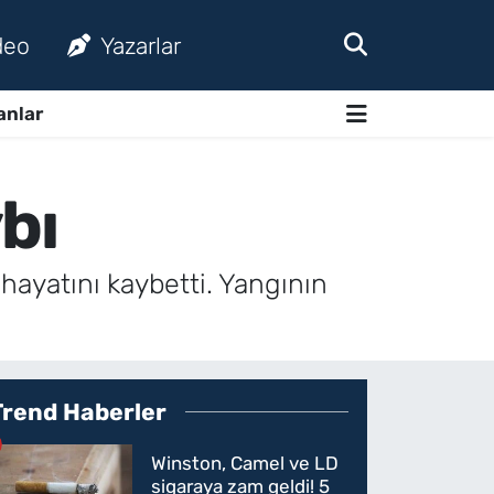
deo
Yazarlar
anlar
bı
 hayatını kaybetti. Yangının
Trend Haberler
Winston, Camel ve LD
sigaraya zam geldi! 5