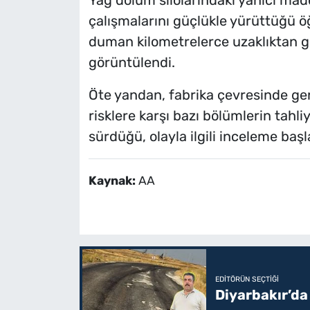
çalışmalarını güçlükle yürüttüğü ö
duman kilometrelerce uzaklıktan g
görüntülendi.
Öte yandan, fabrika çevresinde gen
risklere karşı bazı bölümlerin tahli
sürdüğü, olayla ilgili inceleme başla
Kaynak:
AA
EDITÖRÜN SEÇTIĞI
Diyarbakır’da