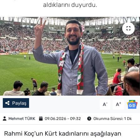
aldıklarını duyurdu.
Paylaş
-
+
A
A
Mehmet TÜRK
09.06.2026 - 09:32
Okunma Süresi: 1 Dk
Rahmi Koç'un Kürt kadınlarını aşağılayan