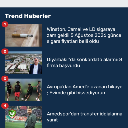
Trend Haberler
1
Winston, Camel ve LD sigaraya
zam geldi! 5 Ağustos 2026 güncel
sigara fiyatları belli oldu
2
Diyarbakır'da konkordato alarmı: 8
firma başvurdu
3
Avrupa'dan Amed'e uzanan hikaye
; Evimde gibi hissediyorum
4
Amedspor’dan transfer iddialarına
yanıt