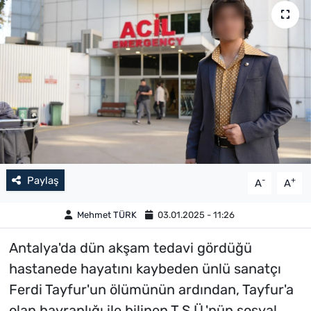
Paylaş
-
+
A
A
Mehmet TÜRK
03.01.2025 - 11:26
Antalya'da dün akşam tedavi gördüğü
hastanede hayatını kaybeden ünlü sanatçı
Ferdi Tayfur'un ölümünün ardından, Tayfur'a
olan hayranlığı ile bilinen T.S.Ü.'nün sosyal