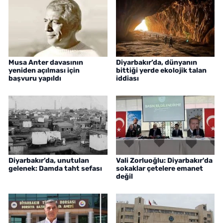
Musa Anter davasının
Diyarbakır’da, dünyanın
yeniden açılması için
bittiği yerde ekolojik talan
başvuru yapıldı
iddiası
Diyarbakır’da, unutulan
Vali Zorluoğlu: Diyarbakır'da
gelenek: Damda taht sefası
sokaklar çetelere emanet
değil