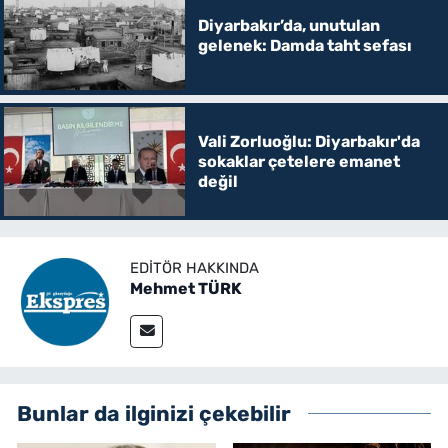
Diyarbakır’da, unutulan
gelenek: Damda taht sefası
Vali Zorluoğlu: Diyarbakır'da
sokaklar çetelere emanet
değil
EDITÖR HAKKINDA
Mehmet TÜRK
Bunlar da ilginizi çekebilir