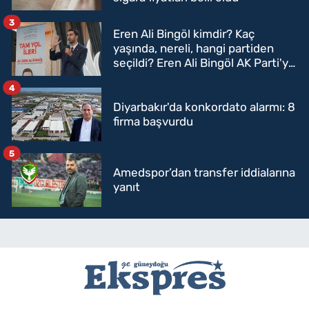
3
Eren Ali Bingöl kimdir? Kaç
yaşında, nereli, hangi partiden
seçildi? Eren Ali Bingöl AK Parti'ye
mi geçecek?
4
Diyarbakır'da konkordato alarmı: 8
firma başvurdu
5
Amedspor’dan transfer iddialarına
yanıt