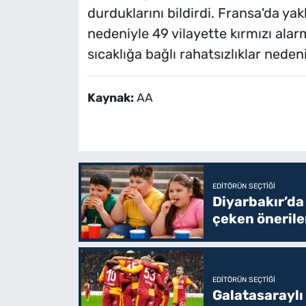
durduklarını bildirdi. Fransa'da yakl
nedeniyle 49 vilayette kırmızı alarm 
sıcaklığa bağlı rahatsızlıklar neden
Kaynak:
AA
EDITÖRÜN SEÇTIĞI
Diyarbakır’da
çeken önerile
EDITÖRÜN SEÇTIĞI
Galatasaraylı