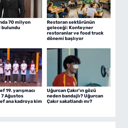
ında 70 milyon
Restoran sektörünün
il bulundu
geleceği: Konteyner
restoranlar ve food truck
dönemi başlıyor
f 19. yarışmacı
Uğurcan Çakır'ın gözü
 7 Ağustos
neden bandajlı? Uğurcan
ef ana kadroya kim
Çakır sakatlandı mı?