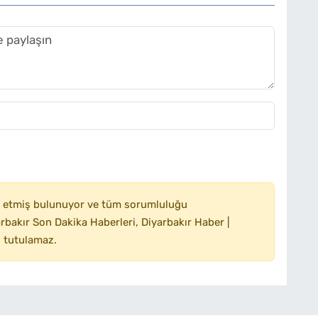
 etmiş bulunuyor ve tüm sorumluluğu
bakır Son Dakika Haberleri, Diyarbakır Haber |
 tutulamaz.