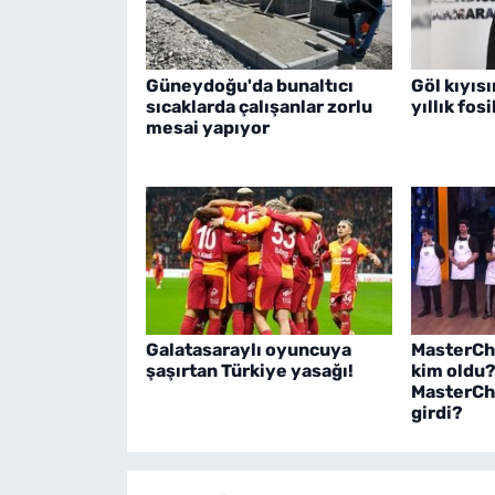
Güneydoğu'da bunaltıcı
Göl kıyıs
sıcaklarda çalışanlar zorlu
yıllık fos
mesai yapıyor
Galatasaraylı oyuncuya
MasterChe
şaşırtan Türkiye yasağı!
kim oldu?
MasterCh
girdi?