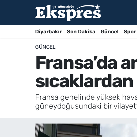
Diyarbakır
Son Dakika
Güncel
Spor
GÜNCEL
Fransa’da a
sıcaklardan 
Fransa genelinde yüksek hava s
güneydoğusundaki bir vilayette