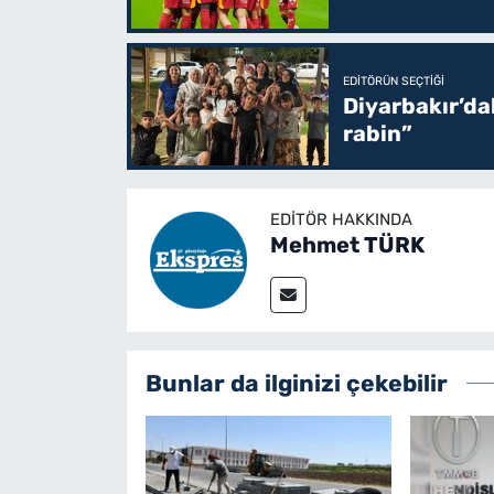
EDITÖRÜN SEÇTIĞI
Diyarbakır’da
rabin”
EDITÖR HAKKINDA
Mehmet TÜRK
Bunlar da ilginizi çekebilir