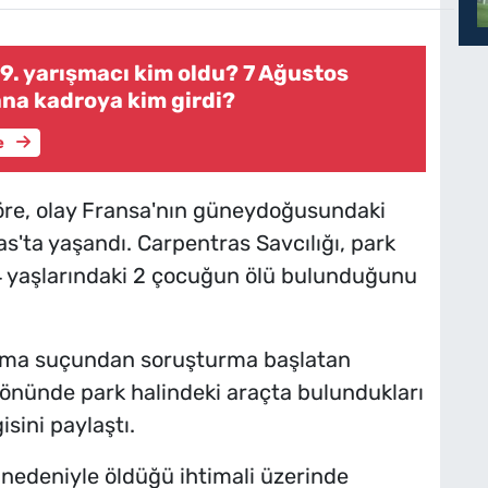
9. yarışmacı kim oldu? 7 Ağustos
na kadroya kim girdi?
e
göre, olay Fransa'nın güneydoğusundaki
s'ta yaşandı. Carpentras Savcılığı, park
e 4 yaşlarındaki 2 çocuğun ölü bulunduğunu
n olma suçundan soruşturma başlatan
n önünde park halindeki araçta bulundukları
sini paylaştı.
k nedeniyle öldüğü ihtimali üzerinde