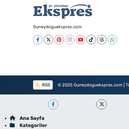
Guneydoguekspres.com
RSS
© 2025 Guneydoguekspres.com | Tüm h
Ana Sayfa
Kategoriler