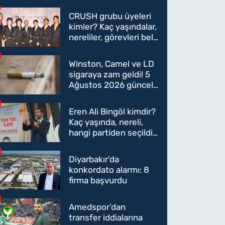
CRUSH grubu üyeleri
kimler? Kaç yaşındalar,
nereliler, görevleri belli
oldu mu?
Winston, Camel ve LD
sigaraya zam geldi! 5
Ağustos 2026 güncel
sigara fiyatları belli
oldu
Eren Ali Bingöl kimdir?
Kaç yaşında, nereli,
hangi partiden seçildi?
Eren Ali Bingöl AK
Parti'ye mi geçecek?
Diyarbakır'da
konkordato alarmı: 8
firma başvurdu
Amedspor’dan
transfer iddialarına