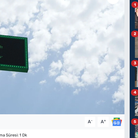
1
2
3
4
-
+
A
A
5
a Süresi: 1 Dk