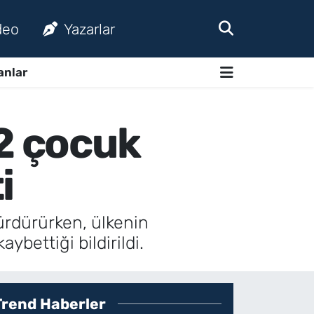
deo
Yazarlar
anlar
 2 çocuk
i
sürdürürken, ülkenin
bettiği bildirildi.
Trend Haberler