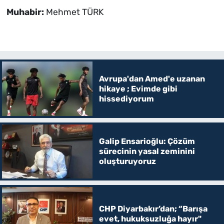
Muhabir:
Mehmet TÜRK
Avrupa'dan Amed'e uzanan
hikaye ; Evimde gibi
hissediyorum
Galip Ensarioğlu: Çözüm
sürecinin yasal zeminini
oluşturuyoruz
CHP Diyarbakır’dan; “Barışa
evet, hukuksuzluğa hayır"