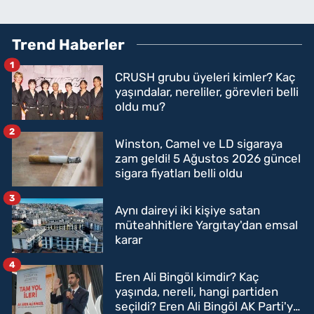
Trend Haberler
1
CRUSH grubu üyeleri kimler? Kaç
yaşındalar, nereliler, görevleri belli
oldu mu?
2
Winston, Camel ve LD sigaraya
zam geldi! 5 Ağustos 2026 güncel
sigara fiyatları belli oldu
3
Aynı daireyi iki kişiye satan
müteahhitlere Yargıtay'dan emsal
karar
4
Eren Ali Bingöl kimdir? Kaç
yaşında, nereli, hangi partiden
seçildi? Eren Ali Bingöl AK Parti'ye