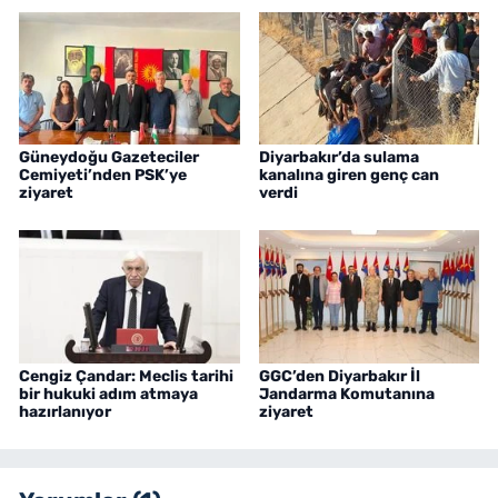
Güneydoğu Gazeteciler
Diyarbakır’da sulama
Cemiyeti’nden PSK’ye
kanalına giren genç can
ziyaret
verdi
Cengiz Çandar: Meclis tarihi
GGC’den Diyarbakır İl
bir hukuki adım atmaya
Jandarma Komutanına
hazırlanıyor
ziyaret