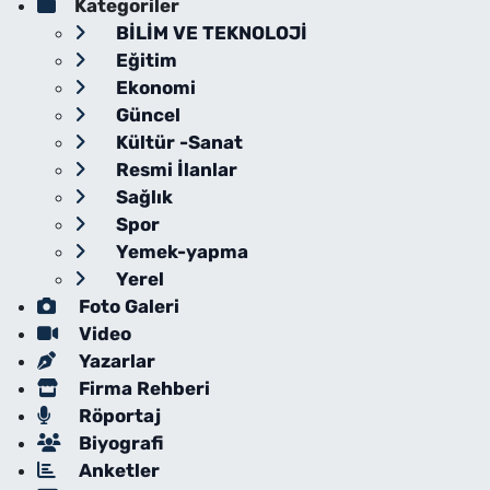
Kategoriler
BİLİM VE TEKNOLOJİ
Eğitim
Ekonomi
Güncel
Kültür -Sanat
Resmi İlanlar
Sağlık
Spor
Yemek-yapma
Yerel
Foto Galeri
Video
Yazarlar
Firma Rehberi
Röportaj
Biyografi
Anketler