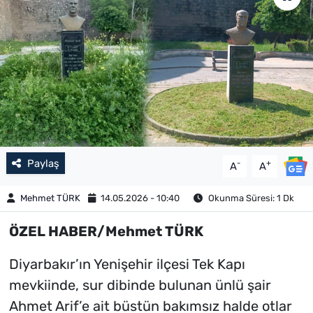
Paylaş
-
+
A
A
Mehmet TÜRK
14.05.2026 - 10:40
Okunma Süresi: 1 Dk
ÖZEL HABER/Mehmet TÜRK
Diyarbakır’ın Yenişehir ilçesi Tek Kapı
mevkiinde, sur dibinde bulunan ünlü şair
Ahmet Arif’e ait büstün bakımsız halde otlar