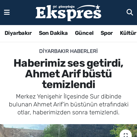
Diyarbakır
Son Dakika
Güncel
Spor
Kültür
DIYARBAKIR HABERLERI
Haberimiz ses getirdi,
Ahmet Arif büstü
temizlendi
Merkez Yenişehir İlçesinde Sur dibinde
bulunan Ahmet Arif’in büstünün etrafındaki
otlar, haberimizden sonra temizlendi.