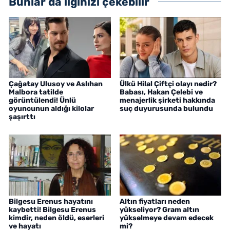
Bunlar da ilginizi çekebilir
Çağatay Ulusoy ve Aslıhan
Ülkü Hilal Çiftçi olayı nedir?
Malbora tatilde
Babası, Hakan Çelebi ve
görüntülendi! Ünlü
menajerlik şirketi hakkında
oyuncunun aldığı kilolar
suç duyurusunda bulundu
şaşırttı
Bilgesu Erenus hayatını
Altın fiyatları neden
kaybetti! Bilgesu Erenus
yükseliyor? Gram altın
kimdir, neden öldü, eserleri
yükselmeye devam edecek
ve hayatı
mi?