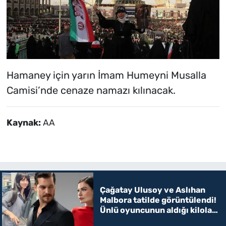
Hamaney için yarın İmam Humeyni Musalla
Camisi’nde cenaze namazı kılınacak.
Kaynak:
AA
Çağatay Ulusoy ve Aslıhan
Malbora tatilde görüntülendi!
Ünlü oyuncunun aldığı kilolar
şaşırttı