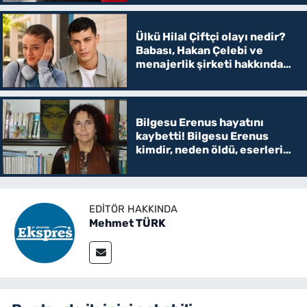
Ülkü Hilal Çiftçi olayı nedir?
Babası, Hakan Çelebi ve
menajerlik şirketi hakkında
suç duyurusunda bulundu
Bilgesu Erenus hayatını
kaybetti! Bilgesu Erenus
kimdir, neden öldü, eserleri
ve hayatı
EDITÖR HAKKINDA
Mehmet TÜRK