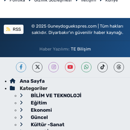
Politika
Gizlilik Sözleşmesi
İletişim
Künye
© 2025 Guneydoguekspres.com | Tüm hakları
RSS
saklıdır. Diyarbakır'ın güvenilir haber kaynağı.
Haber Yazılımı:
TE Bilişim
Ana Sayfa
Kategoriler
BİLİM VE TEKNOLOJİ
Eğitim
Ekonomi
Güncel
Kültür -Sanat