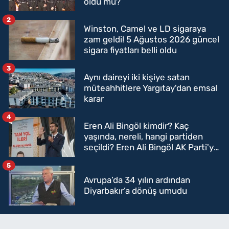
oldu mu?
2
Winston, Camel ve LD sigaraya
zam geldi! 5 Ağustos 2026 güncel
sigara fiyatları belli oldu
3
Aynı daireyi iki kişiye satan
müteahhitlere Yargıtay'dan emsal
karar
4
Eren Ali Bingöl kimdir? Kaç
yaşında, nereli, hangi partiden
seçildi? Eren Ali Bingöl AK Parti'ye
mi geçecek?
5
Avrupa’da 34 yılın ardından
Diyarbakır’a dönüş umudu