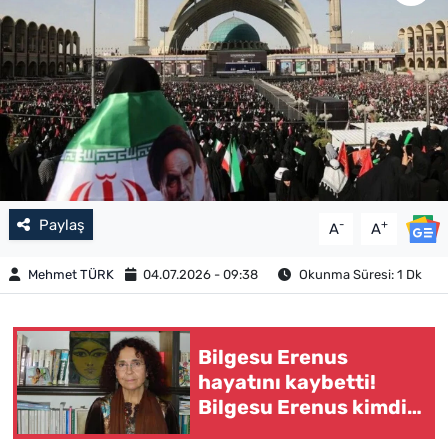
Paylaş
-
+
A
A
Mehmet TÜRK
04.07.2026 - 09:38
Okunma Süresi: 1 Dk
Bilgesu Erenus
hayatını kaybetti!
Bilgesu Erenus kimdir,
neden öldü, eserleri