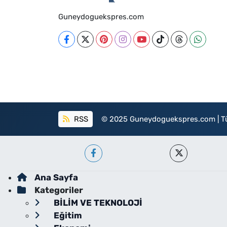
Guneydoguekspres.com
RSS
© 2025 Guneydoguekspres.com | Tüm h
Ana Sayfa
Kategoriler
BİLİM VE TEKNOLOJİ
Eğitim