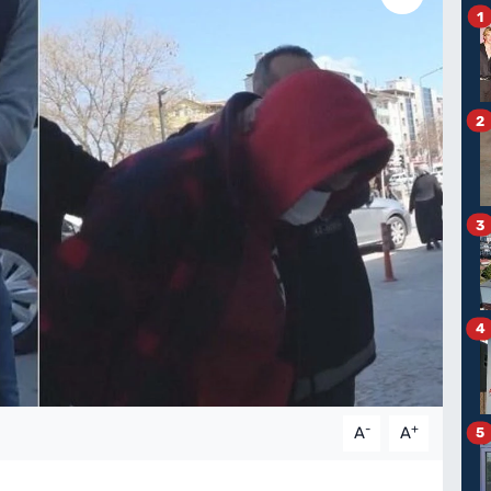
1
2
3
4
-
+
A
A
5