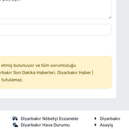
 etmiş bulunuyor ve tüm sorumluluğu
bakır Son Dakika Haberleri, Diyarbakır Haber |
 tutulamaz.
Diyarbakır Nöbetçi Eczaneler
Diyarbakır
Diyarbakır Hava Durumu
Asayiş