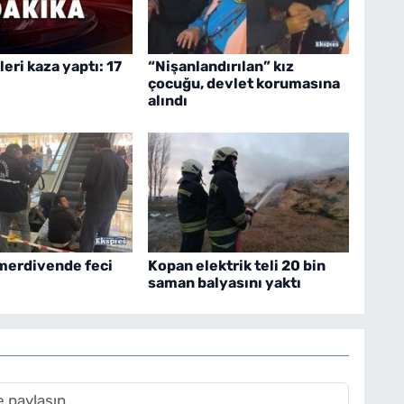
leri kaza yaptı: 17
“Nişanlandırılan” kız
çocuğu, devlet korumasına
alındı
merdivende feci
Kopan elektrik teli 20 bin
saman balyasını yaktı