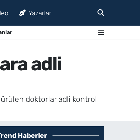
deo
Yazarlar
anlar
ra adli
sürülen doktorlar adli kontrol
Trend Haberler