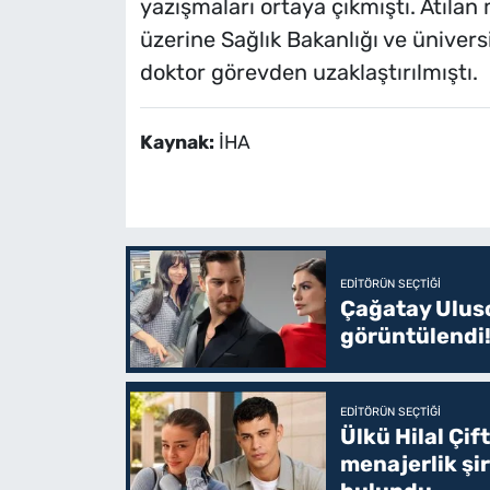
yazışmaları ortaya çıkmıştı. Atıla
üzerine Sağlık Bakanlığı ve ünivers
doktor görevden uzaklaştırılmıştı.
Kaynak:
İHA
EDITÖRÜN SEÇTIĞI
Çağatay Uluso
görüntülendi!
EDITÖRÜN SEÇTIĞI
Ülkü Hilal Çif
menajerlik şi