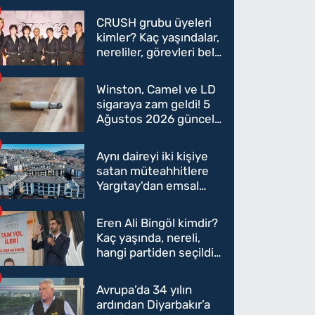
CRUSH grubu üyeleri
kimler? Kaç yaşındalar,
nereliler, görevleri belli
oldu mu?
Winston, Camel ve LD
sigaraya zam geldi! 5
Ağustos 2026 güncel
sigara fiyatları belli
oldu
Aynı daireyi iki kişiye
satan müteahhitlere
Yargıtay'dan emsal
karar
Eren Ali Bingöl kimdir?
Kaç yaşında, nereli,
hangi partiden seçildi?
Eren Ali Bingöl AK
Parti'ye mi geçecek?
Avrupa’da 34 yılın
ardından Diyarbakır’a