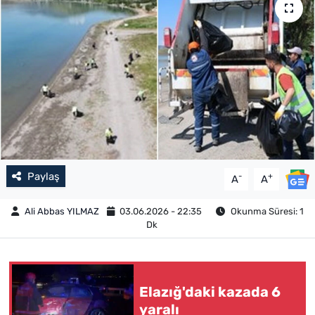
Paylaş
-
+
A
A
Ali Abbas YILMAZ
03.06.2026 - 22:35
Okunma Süresi: 1
Dk
Elazığ'daki kazada 6
yaralı