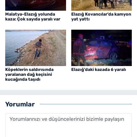
Malatya-Elazığ yolunda
Elazığ Kovancılar’da kamyon
kaza: Çok sayıda yaralı var
yat yattı
Köpeklerin saldırısında
Elazığ'daki kazada 6 yaralı
yaralanan dağ keçisini
kucağında taşıdı
Yorumlar