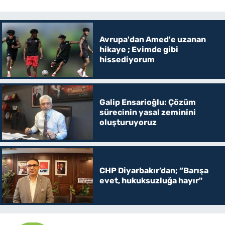
Avrupa'dan Amed'e uzanan
hikaye ; Evimde gibi
hissediyorum
Galip Ensarioğlu: Çözüm
sürecinin yasal zeminini
oluşturuyoruz
CHP Diyarbakır’dan; “Barışa
evet, hukuksuzluğa hayır"