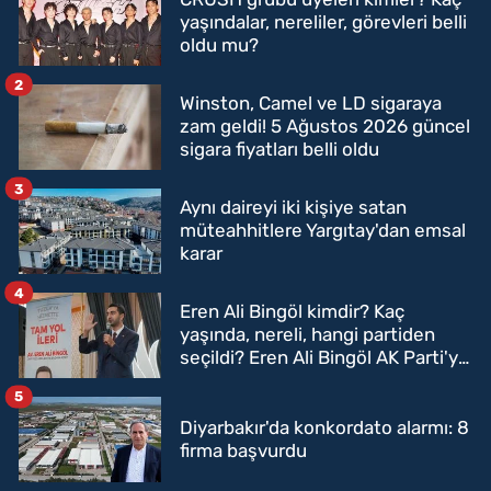
yaşındalar, nereliler, görevleri belli
oldu mu?
2
Winston, Camel ve LD sigaraya
zam geldi! 5 Ağustos 2026 güncel
sigara fiyatları belli oldu
3
Aynı daireyi iki kişiye satan
müteahhitlere Yargıtay'dan emsal
karar
4
Eren Ali Bingöl kimdir? Kaç
yaşında, nereli, hangi partiden
seçildi? Eren Ali Bingöl AK Parti'ye
mi geçecek?
5
Diyarbakır'da konkordato alarmı: 8
firma başvurdu