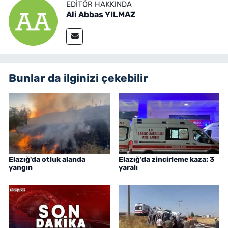
EDITÖR HAKKINDA
Ali Abbas YILMAZ
Bunlar da ilginizi çekebilir
Elazığ'da otluk alanda
Elazığ’da zincirleme kaza: 3
yangın
yaralı