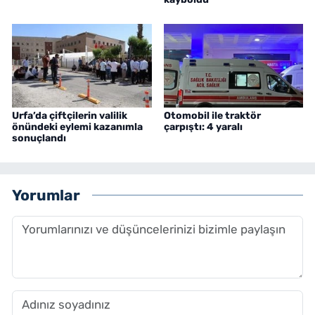
Urfa’da çiftçilerin valilik
Otomobil ile traktör
önündeki eylemi kazanımla
çarpıştı: 4 yaralı
sonuçlandı
Yorumlar