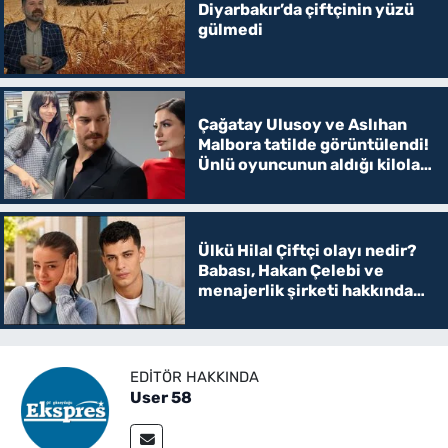
Diyarbakır’da çiftçinin yüzü
gülmedi
Çağatay Ulusoy ve Aslıhan
Malbora tatilde görüntülendi!
Ünlü oyuncunun aldığı kilolar
şaşırttı
Ülkü Hilal Çiftçi olayı nedir?
Babası, Hakan Çelebi ve
menajerlik şirketi hakkında
suç duyurusunda bulundu
EDITÖR HAKKINDA
User 58