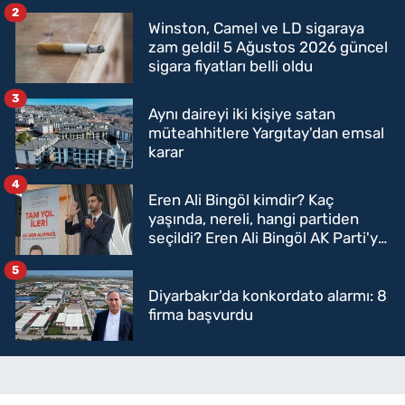
2
Winston, Camel ve LD sigaraya
zam geldi! 5 Ağustos 2026 güncel
sigara fiyatları belli oldu
3
Aynı daireyi iki kişiye satan
müteahhitlere Yargıtay'dan emsal
karar
4
Eren Ali Bingöl kimdir? Kaç
yaşında, nereli, hangi partiden
seçildi? Eren Ali Bingöl AK Parti'ye
mi geçecek?
5
Diyarbakır'da konkordato alarmı: 8
firma başvurdu