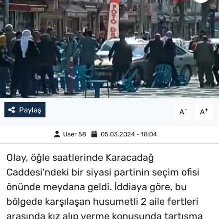
Paylaş
-
+
A
A
User 58
05.03.2024 - 18:04
Olay, öğle saatlerinde Karacadağ
Caddesi'ndeki bir siyasi partinin seçim ofisi
önünde meydana geldi. İddiaya göre, bu
bölgede karşılaşan husumetli 2 aile fertleri
arasında kız alıp verme konusunda tartışma