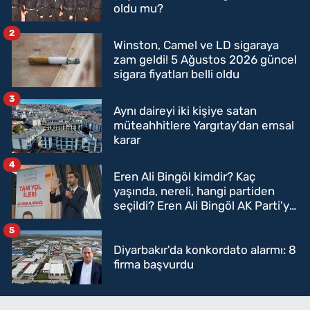
oldu mu?
2
Winston, Camel ve LD sigaraya
zam geldi! 5 Ağustos 2026 güncel
sigara fiyatları belli oldu
3
Aynı daireyi iki kişiye satan
müteahhitlere Yargıtay'dan emsal
karar
4
Eren Ali Bingöl kimdir? Kaç
yaşında, nereli, hangi partiden
seçildi? Eren Ali Bingöl AK Parti'ye
mi geçecek?
5
Diyarbakır'da konkordato alarmı: 8
firma başvurdu