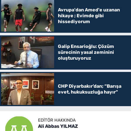
Avrupa'dan Amed'e uzanan
hikaye ; Evimde gibi
hissediyorum
Galip Ensarioğlu: Çözüm
sürecinin yasal zeminini
oluşturuyoruz
CHP Diyarbakır’dan; “Barışa
evet, hukuksuzluğa hayır"
EDITÖR HAKKINDA
Ali Abbas YILMAZ