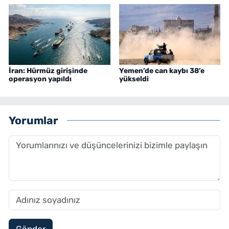
İran: Hürmüz girişinde
Yemen’de can kaybı 38’e
operasyon yapıldı
yükseldi
Yorumlar
Gönder