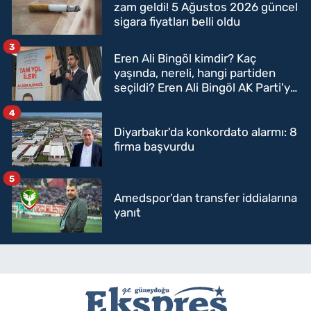
zam geldi! 5 Ağustos 2026 güncel
sigara fiyatları belli oldu
3
Eren Ali Bingöl kimdir? Kaç
yaşında, nereli, hangi partiden
seçildi? Eren Ali Bingöl AK Parti'ye
mi geçecek?
4
Diyarbakır'da konkordato alarmı: 8
firma başvurdu
5
Amedspor’dan transfer iddialarına
yanıt