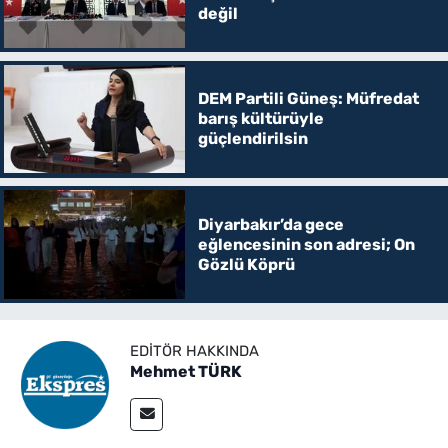
değil
DEM Partili Güneş: Müfredat
barış kültürüyle
güçlendirilsin
Diyarbakır’da gece
eğlencesinin son adresi; On
Gözlü Köprü
EDITÖR HAKKINDA
Mehmet TÜRK