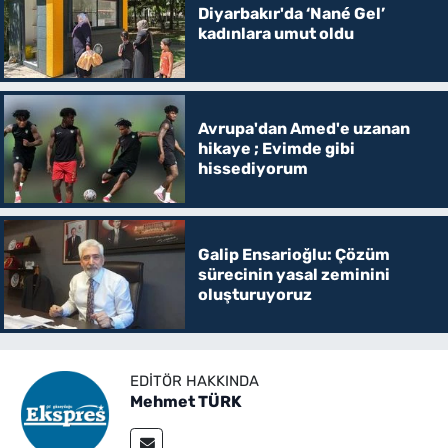
Diyarbakır'da ‘Nané Gel’
kadınlara umut oldu
Avrupa'dan Amed'e uzanan
hikaye ; Evimde gibi
hissediyorum
Galip Ensarioğlu: Çözüm
sürecinin yasal zeminini
oluşturuyoruz
EDITÖR HAKKINDA
Mehmet TÜRK