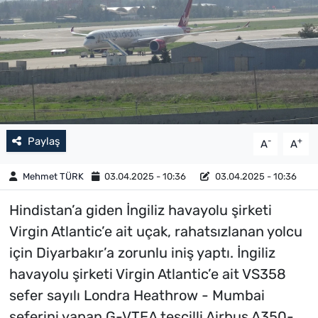
Paylaş
-
+
A
A
Mehmet TÜRK
03.04.2025 - 10:36
03.04.2025 - 10:36
Hindistan’a giden İngiliz havayolu şirketi
Virgin Atlantic’e ait uçak, rahatsızlanan yolcu
için Diyarbakır’a zorunlu iniş yaptı. İngiliz
havayolu şirketi Virgin Atlantic’e ait VS358
sefer sayılı Londra Heathrow - Mumbai
seferini yapan G-VTEA tescilli Airbus A350-