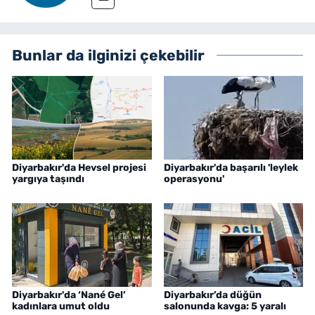
Bunlar da ilginizi çekebilir
Diyarbakır'da Hevsel projesi
Diyarbakır'da başarılı 'leylek
yargıya taşındı
operasyonu'
Diyarbakır'da ‘Nané Gel’
Diyarbakır’da düğün
kadınlara umut oldu
salonunda kavga: 5 yaralı