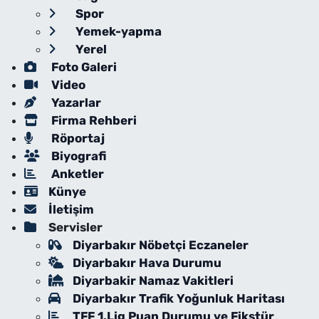
Spor
Yemek-yapma
Yerel
Foto Galeri
Video
Yazarlar
Firma Rehberi
Röportaj
Biyografi
Anketler
Künye
İletişim
Servisler
Diyarbakır Nöbetçi Eczaneler
Diyarbakır Hava Durumu
Diyarbakir Namaz Vakitleri
Diyarbakır Trafik Yoğunluk Haritası
TFF 1.Lig Puan Durumu ve Fikstür