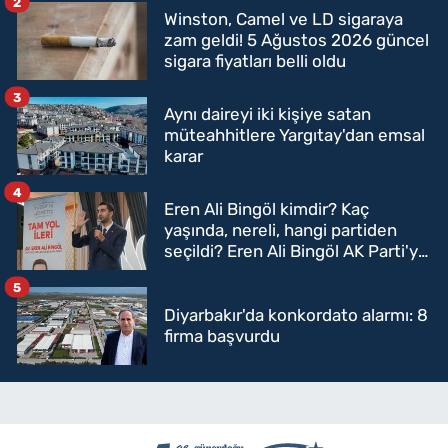
2
Winston, Camel ve LD sigaraya
zam geldi! 5 Ağustos 2026 güncel
sigara fiyatları belli oldu
3
Aynı daireyi iki kişiye satan
müteahhitlere Yargıtay'dan emsal
karar
4
Eren Ali Bingöl kimdir? Kaç
yaşında, nereli, hangi partiden
seçildi? Eren Ali Bingöl AK Parti'ye
mi geçecek?
5
Diyarbakır'da konkordato alarmı: 8
firma başvurdu