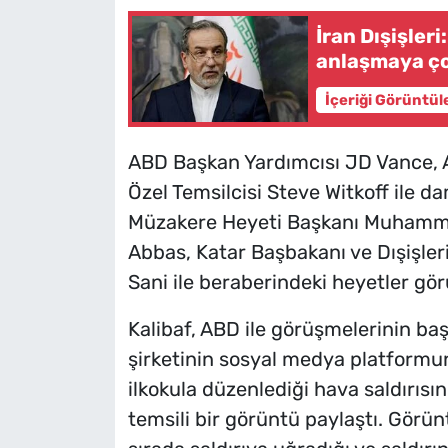
İran Dışişle
anlaşmaya ço
İçeriği Görüntül
ABD Başkan Yardımcısı JD Vance, 
Özel Temsilcisi Steve Witkoff ile d
Müzakere Heyeti Başkanı Muhammed 
Abbas, Katar Başbakanı ve Dışişl
Sani ile beraberindeki heyetler gör
Kalibaf, ABD ile görüşmelerinin b
şirketinin sosyal medya platformu
ilkokula düzenlediği hava saldırısı
temsili bir görüntü paylaştı. Görün