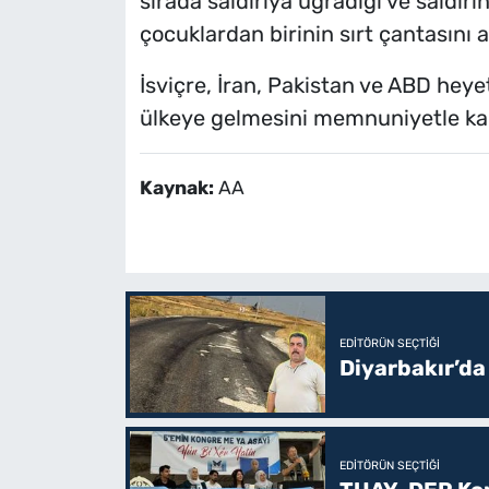
sırada saldırıya uğradığı ve saldır
çocuklardan birinin sırt çantasını 
İsviçre, İran, Pakistan ve ABD heye
ülkeye gelmesini memnuniyetle karşı
Kaynak:
AA
EDITÖRÜN SEÇTIĞI
Diyarbakır’da
EDITÖRÜN SEÇTIĞI