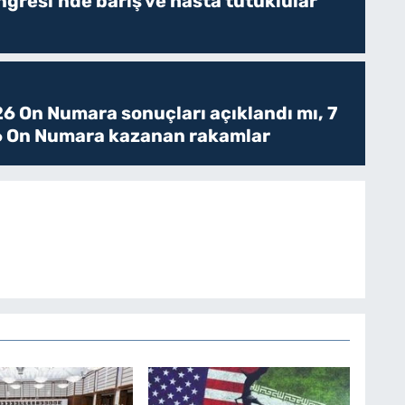
resi’nde barış ve hasta tutuklular
6 On Numara sonuçları açıklandı mı, 7
 On Numara kazanan rakamlar