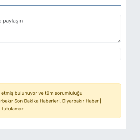
 etmiş bulunuyor ve tüm sorumluluğu
bakır Son Dakika Haberleri, Diyarbakır Haber |
 tutulamaz.