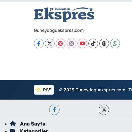
Guneydoguekspres.com
RSS
© 2025 Guneydoguekspres.com | Tüm h
Ana Sayfa
Kategoriler