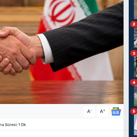
2
3
4
-
+
A
A
5
 Süresi: 1 Dk