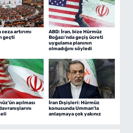
 ceza artırımı
ABD: İran, bize Hürmüz
n geçti
Boğazı'nda geçiş ücreti
uygulama planının
olmadığını söyledi
müz'ün açılması
İran Dışişleri: Hürmüz
davranışlarını
konusunda Umman'la
eli
anlaşmaya çok yakınız