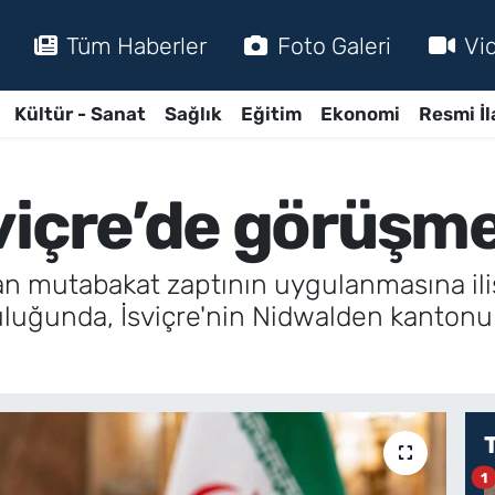
Tüm Haberler
Foto Galeri
Vi
Kültür - Sanat
Sağlık
Eğitim
Ekonomi
Resmi İl
viçre’de görüşme
an mutabakat zaptının uygulanmasına iliş
culuğunda, İsviçre'nin Nidwalden kanton
1