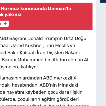
ri: Hürmüz konusunda Umman'la
k yakınız
e
ABD Başkanı Donald Trump'ın Orta Doğu
amadı Jared Kushner, İran Meclis ve
Bakır Kalibaf, İran Dışişleri Bakanı
eri Bakanı Muhammed bin Abdurrahman Al
üşmelere katılıyor.
aşlamasının ardından ABD merkezli X
ndaki hesabından, ABD'nin Mina'daki
nda hayatını kaybeden çocuklara ilişkin
tülerde, çocukların eğitim gördükleri