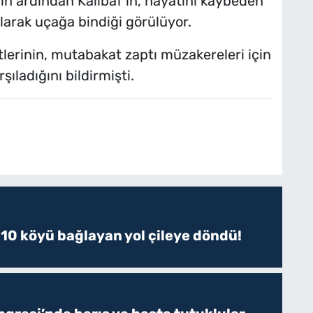
ının ardından Kalibaf’ın, hayatını kaybeden
alarak uçağa bindiği görülüyor.
tlerinin, mutabakat zaptı müzakereleri için
ladığını bildirmişti.
 10 köyü bağlayan yol çileye döndü!