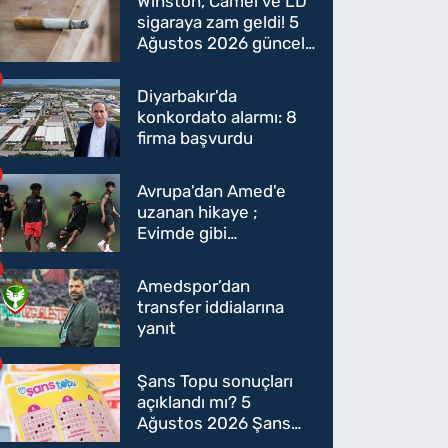
Winston, Camel ve LD
sigaraya zam geldi! 5
Ağustos 2026 güncel
sigara fiyatları belli
oldu
Diyarbakır'da
konkordato alarmı: 8
firma başvurdu
Avrupa'dan Amed'e
uzanan hikaye ;
Evimde gibi
hissediyorum
Amedspor’dan
transfer iddialarına
yanıt
Şans Topu sonuçları
açıklandı mı? 5
Ağustos 2026 Şans
Topu sonuçları! 5