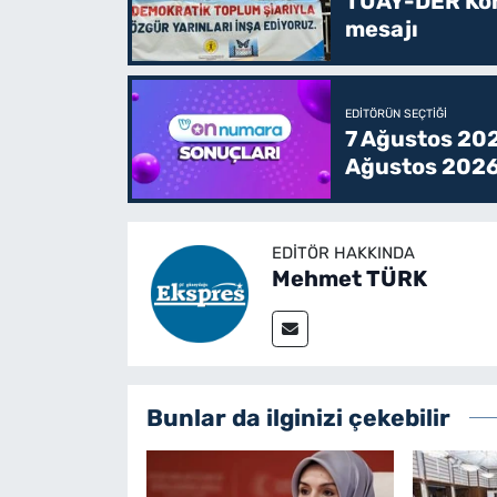
TUAY-DER Kong
mesajı
EDITÖRÜN SEÇTIĞI
7 Ağustos 202
Ağustos 2026
EDITÖR HAKKINDA
Mehmet TÜRK
Bunlar da ilginizi çekebilir