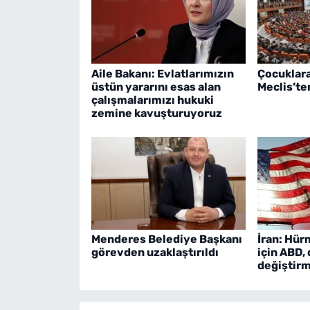
Aile Bakanı: Evlatlarımızın
Çocuklara
üstün yararını esas alan
Meclis’te
çalışmalarımızı hukuki
zemine kavuşturuyoruz
Menderes Belediye Başkanı
İran: Hür
görevden uzaklaştırıldı
için ABD, 
değiştirm